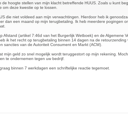
p de hoogte stellen van mijn klacht betreffende HUUS. Zoals u kunt begri
tie om deze kwestie op te lossen.
UUS die niet voldeed aan mijn verwachtingen. Hierdoor heb ik genoodzaa
l meer dan een maand op mijn terugbetaling. Ik heb meerdere pogingen
at.
p op Afstand (artikel 7:46d van het Burgerlijk Wetboek) en de Algemen
b ik het recht op terugbetaling binnen 14 dagen na de retourzending v
en sancties van de Autoriteit Consument en Markt (ACM).
at mijn geld zo snel mogelijk wordt teruggestort op mijn rekening. Mocht 
pen te ondernemen tegen uw bedrijf.
raag binnen 7 werkdagen een schriftelijke reactie tegemoet.