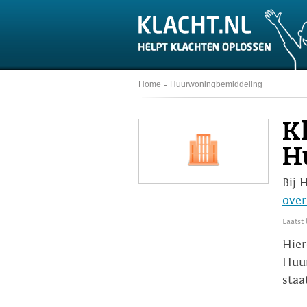
Home
Huurwoningbemiddeling
K
H
Bij 
over
Laatst
Hier
Huur
staa