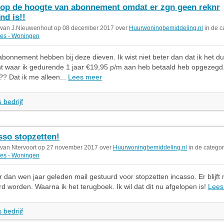
 op de hoogte van abonnement omdat er zgn geen reknr
nd is!!
 van J.Nieuwenhout op 08 december 2017 over
Huurwoningbemiddeling.nl
in de c
es - Woningen
abonnement hebben bij deze dieven. Ik wist niet beter dan dat ik het d
waar ik gedurende 1 jaar €19,95 p/m aan heb betaald heb opgezegd. 
? Dat ik me alleen...
Lees meer
 bedrijf
sso stopzetten!
 van Ntervoort op 27 november 2017 over
Huurwoningbemiddeling.nl
in de categor
es - Woningen
 dan wen jaar geleden mail gestuurd voor stopzetten incasso. Er blijft
d worden. Waarna ik het terugboek. Ik wil dat dit nu afgelopen is!
Lees
 bedrijf