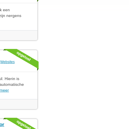
ik een
 zijn nergens
e
Websites
. Hierin is
 automatische
 meer
or