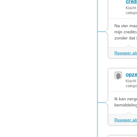
cred
Klacht
catego
Na vier ma
mijn credit
zonder dat 
Reageer als
opze
Klacht
catego
Ik kan ner
bemiddelin
Reageer als