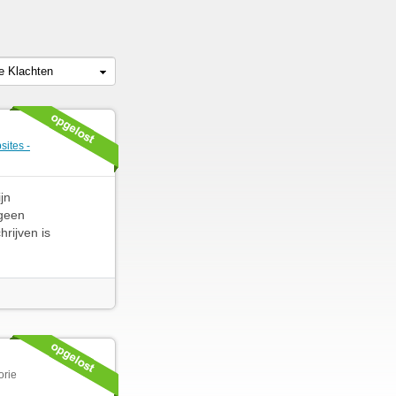
le Klachten
ites -
jn
 geen
hrijven is
orie