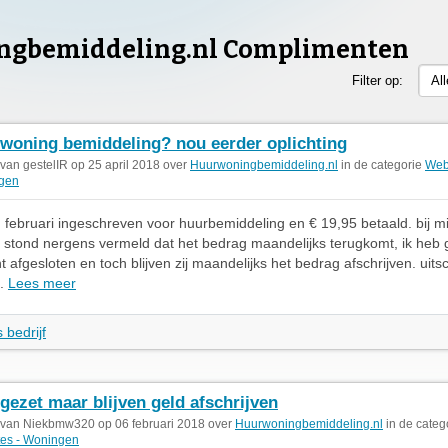
ngbemiddeling.nl Complimenten
Filter op:
Al
woning bemiddeling? nou eerder oplichting
 van gestelIR op 25 april 2018 over
Huurwoningbemiddeling.nl
in de categorie
Webs
gen
in februari ingeschreven voor huurbemiddeling en € 19,95 betaald. bij mi
stond nergens vermeld dat het bedrag maandelijks terugkomt, ik heb
afgesloten en toch blijven zij maandelijks het bedrag afschrijven. uitsc
..
Lees meer
 bedrijf
gezet maar blijven geld afschrijven
 van Niekbmw320 op 06 februari 2018 over
Huurwoningbemiddeling.nl
in de categ
es - Woningen