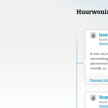
Huurwoni
huur
Klacht
Wonin
ik heb mij 
aanmelding 
abonnement 
moeilijk zo.
Reageer als
Stop
Klacht
Websit