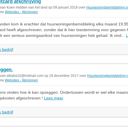
itcard afschrijving
 van Koen midden van het land op 09 januari 2018 over
Huurwoningbemiddeling.n
rie
Websites - Woningen
anden kom ik erachter dat huurwoningenbemiddeling elka maand 19,9
card heeft afgeschreven, zonder dat ik hier toestemming voor gegeven
ik een serieus woningaanbod van huurwoningen heb gehad. Ik vind...
 bedrijf
ggen.
 van
alkatra10@hotmail.com
op 19 december 2017 over
Huurwoningbemiddeling.n
rie
Websites - Woningen
gens vinden hoe ik kan opzeggen. Ondertussen wordt er wel elke maan
gskosten afgeschreven !
Lees meer
 bedrijf