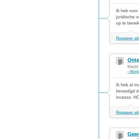
Ik heb voor
juridische v
op te berei
Reageer als
Onte
Klacht
- Won
Ik heb al m
bevestigd d
incasso. 
Reageer als
Geen