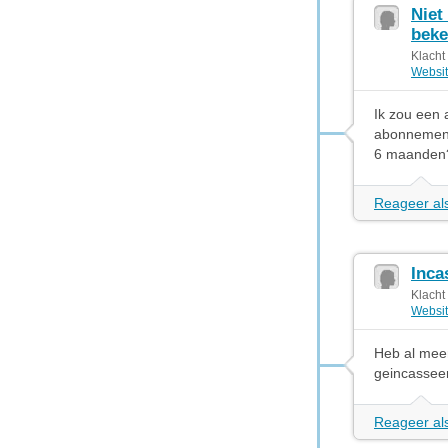
Niet
beke
Klacht
Websit
Ik zou een 
abonnement 
6 maanden?
Reageer als
Inca
Klacht
Websit
Heb al meer
geincasseer
Reageer als