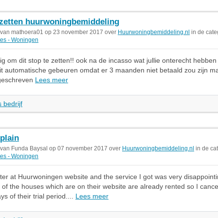
zetten huurwoningbemiddeling
 van mathoera01 op 23 november 2017 over
Huurwoningbemiddeling.nl
in de cate
es - Woningen
zig om dit stop te zetten!! ook na de incasso wat jullie onterecht hebben
 dit automatische gebeuren omdat er 3 maanden niet betaald zou zijn m
fgeschreven
Lees meer
 bedrijf
plain
 van Funda Baysal op 07 november 2017 over
Huurwoningbemiddeling.nl
in de ca
es - Woningen
ster at Huurwoningen website and the service I got was very disappoin
of the houses which are on their website are already rented so I canc
ys of their trial period....
Lees meer