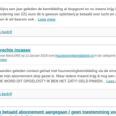
 bijna een jaar geleden de bemiddeling al stopgezet en nu ineens krijg 
ordering van 221 euro dit is gewoon oplichterij je betaald voor lucht en
ken ik wil daarom ook...
Lees meer
 bedrijf
rechte incasso
 van Mara1993 op 11 januari 2018 over
Huurwoningbemiddeling.nl
in de categori
ingen
aanden geleden contact gehad met huurwoningbemiddeling via de email
at mijn abonnement stop gezet is. Maar iedere maand krijg ik nog een
HOE WORD DIT OPGELOST? IK BEN HET ZAT!!! GELD PIKKEN...
Lees
 bedrijf
 betaald abonnement aangegaan / geen toestemming vo