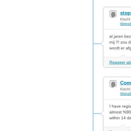
stop
Klacht
Websit
al jaren be
mij !!! zou
wordt er a
Reageer als
Com
Klacht
Websit
I have regi
almost %90 
within 14 da