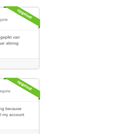
gorie
 gepikt van
aar alsnog
tegorie
ting because
el my account