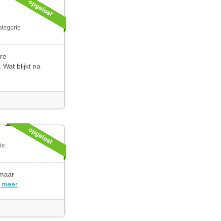
ategorie
ure
Wat blijkt na
ie
 maar
 meer