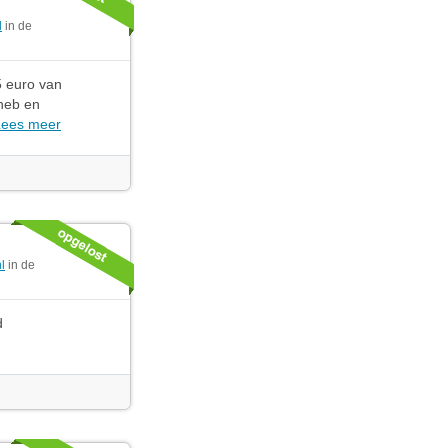
l
in de
5 euro van
 heb en
Lees meer
l
in de
d