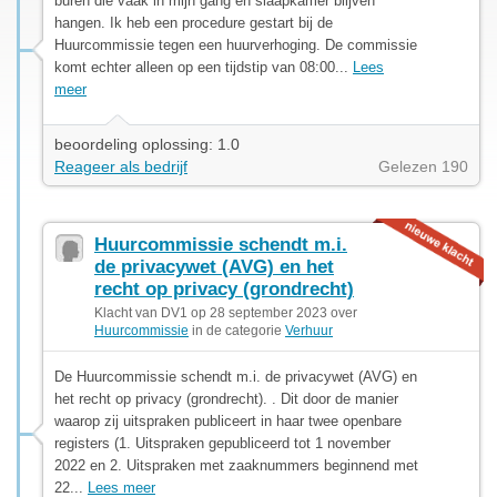
buren die vaak in mijn gang en slaapkamer blijven
hangen. Ik heb een procedure gestart bij de
Huurcommissie tegen een huurverhoging. De commissie
komt echter alleen op een tijdstip van 08:00...
Lees
meer
beoordeling oplossing: 1.0
Reageer als bedrijf
Gelezen 190
Huurcommissie schendt m.i.
de privacywet (AVG) en het
recht op privacy (grondrecht)
Klacht van DV1 op 28 september 2023 over
Huurcommissie
in de categorie
Verhuur
De Huurcommissie schendt m.i. de privacywet (AVG) en
het recht op privacy (grondrecht). . Dit door de manier
waarop zij uitspraken publiceert in haar twee openbare
registers (1. Uitspraken gepubliceerd tot 1 november
2022 en 2. Uitspraken met zaaknummers beginnend met
22...
Lees meer