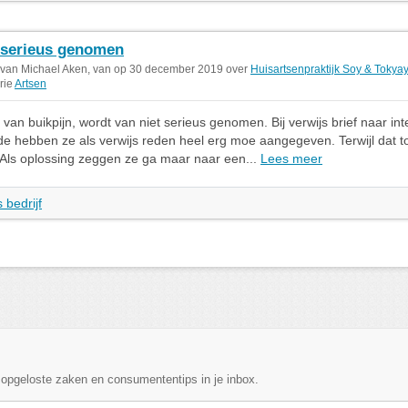
 serieus genomen
 van Michael Aken, van op 30 december 2019 over
Huisartsenpraktijk Soy & Tokya
rie
Artsen
t van buikpijn, wordt van niet serieus genomen. Bij verwijs brief naar in
 hebben ze als verwijs reden heel erg moe aangegeven. Terwijl dat to
Als oplossing zeggen ze ga maar naar een...
Lees meer
 bedrijf
, opgeloste zaken en consumententips in je inbox.