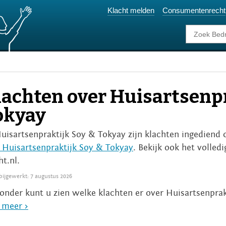
Klacht melden
Consumentenrecht
lachten over Huisartsenpr
okyay
Huisartsenpraktijk Soy & Tokyay zijn klachten ingediend 
 Huisartsenpraktijk Soy & Tokyay
. Bekijk ook het volled
ht.nl.
 bijgewerkt: 7 augustus 2026
onder kunt u zien welke klachten er over Huisartsenprak
 meer >