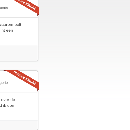
gorie
 waarom belt
int een
gorie
n over de
d ik een