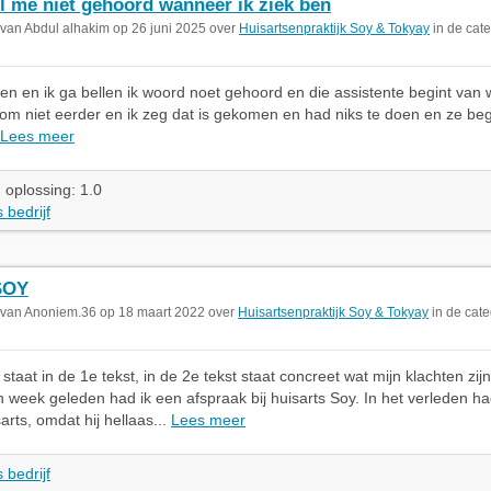
il me niet gehoord wanneer ik ziek ben
 van Abdul alhakim op 26 juni 2025 over
Huisartsenpraktijk Soy & Tokyay
in de cate
 ben en ik ga bellen ik woord noet gehoord en die assistente begint van
m niet eerder en ik zeg dat is gekomen en had niks te doen en ze beg
Lees meer
 oplossing: 1.0
 bedrijf
SOY
 van Anoniem.36 op 18 maart 2022 over
Huisartsenpraktijk Soy & Tokyay
in de cate
staat in de 1e tekst, in de 2e tekst staat concreet wat mijn klachten zij
en week geleden had ik een afspraak bij huisarts Soy. In het verleden ha
arts, omdat hij hellaas...
Lees meer
 bedrijf