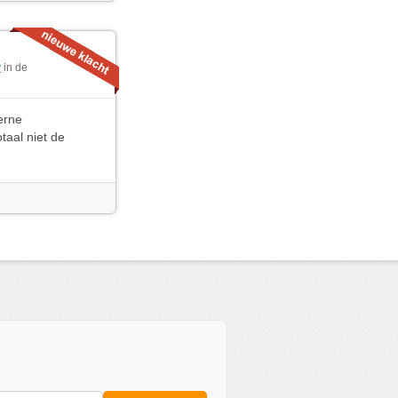
y
in de
terne
taal niet de