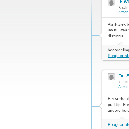
Ik w
Klacht
Artsen
Als ik ziek
uw nu waaro
discussie...
beoordeling
Reageer als
Dr. 
Klacht
Artsen
Het verhaal 
praktijk. E
andere huis
Reageer als