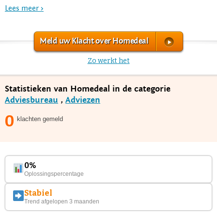
Lees meer >
Meld uw Klacht over Homedeal
Zo werkt het
Statistieken van Homedeal in de categorie
Adviesbureau
,
Adviezen
0
klachten gemeld
0%
Oplossingspercentage
Stabiel
Trend afgelopen 3 maanden