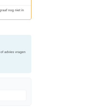
graaf nog niet in
e
 of advies vragen