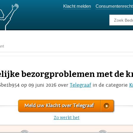
Klacht melden
Consumentenrecht
ant
elijke bezorgproblemen met de k
6be1b954 op 09 juni 2026 over
Telegraaf
in de categorie
K
Meld uw Klacht over Telegraaf
Zo werkt het