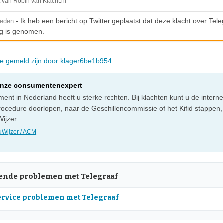
t van Robin van Klacht.nl
- Ik heb een bericht op Twitter geplaatst dat deze klacht over Tele
leden
g is genomen.
die gemeld zijn door klager6be1b954
onze consumentenexpert
ent in Nederland heeft u sterke rechten. Bij klachten kunt u de intern
rocedure doorlopen, naar de Geschillencommissie of het Kifid stappen,
ijzer.
Wijzer / ACM
nde problemen met Telegraaf
rvice problemen met Telegraaf