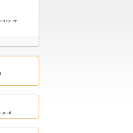
op tijd en
f
legraaf