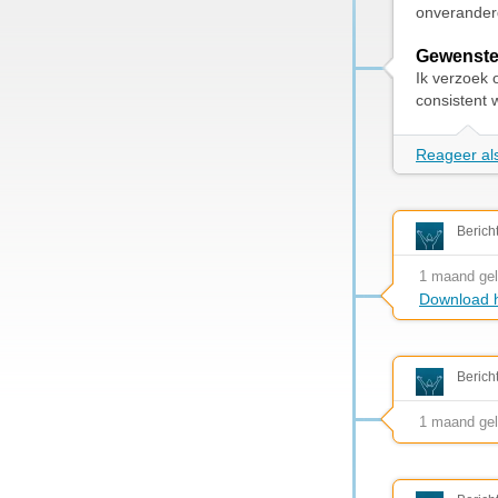
onverander
Gewenste
Ik verzoek 
consistent 
Reageer als
Berich
1 maand ge
Download h
Berich
1 maand ge