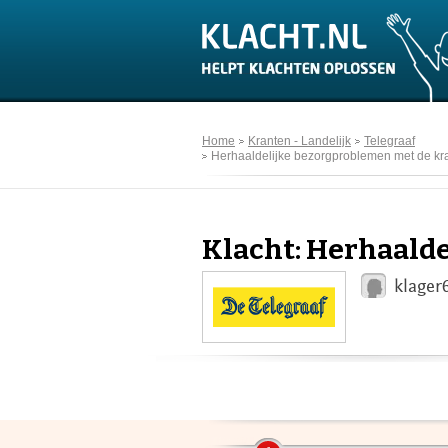
Home
Kranten - Landelijk
Telegraaf
Herhaaldelijke bezorgproblemen met de kr
Klacht: Herhaald
klager