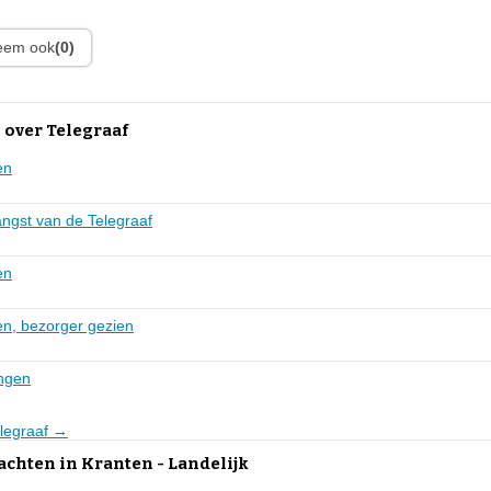
leem ook
(0)
 over Telegraaf
en
angst van de Telegraaf
en
n, bezorger gezien
angen
elegraaf →
achten in Kranten - Landelijk