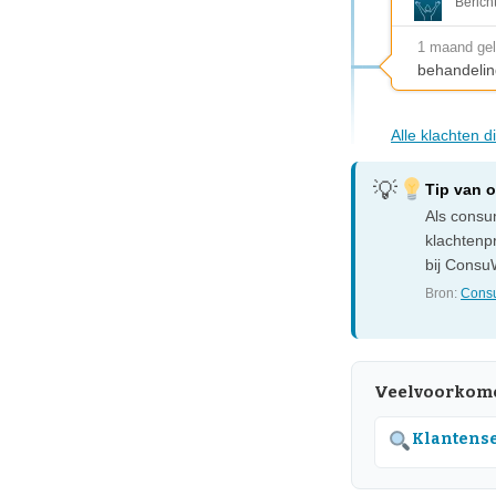
Berich
1 maand ge
behandelin
Alle klachten 
Tip van 
Als consum
klachtenp
bij ConsuW
Bron:
Consu
Veelvoorkome
Klantense