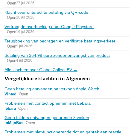
Open
27 jul 2026
Klacht over onterechte betaling via QR-code
Open
20 jul 2026
Vertraagde overboeking naar Google Playstore
Open
16 jul 2026
Terugboeking van bedragen en verificatie betalingsverkeer
Open
9 jul 2026
Betaling van 364,99 euro zonder ontvangst van product
Open
4 jul 2026
Alle klachten over Global Collect BV →
Vergelijkbare klachten in Algemeen
Geen betaling ontvangen na verkoop Apple Watch
Vinted
Open
Problemen met contact opnemen met Lebara
lebara
Open
Geen folders ontvangen gedurende 3 weken
inMijnBus
Open
Problemen met niet-functionerende dot en gebrek aan reactie