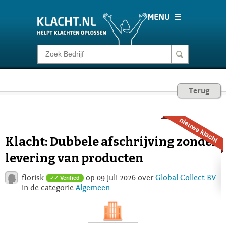
Klacht melden
Consumentenrecht
Terug
Barometer
Klacht: Dubbele afschrijving zonder
Voor Bedrijven
levering van producten
florisk
op 09 juli 2026 over
Global Collect BV
✓ Verified
Login
in de categorie
Algemeen