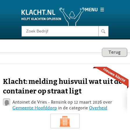
Klacht melden
Consumentenrecht
Terug
Barometer
Klacht: melding huisvuil wat uit de
Voor Bedrijven
container op straat ligt
Antoinet de Vries - Rensink op 12 maart 2026 over
Login
Gemeente Hoofddorp
in de categorie
Overheid