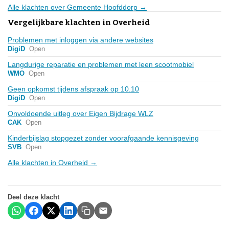
Alle klachten over Gemeente Hoofddorp →
Vergelijkbare klachten in Overheid
Problemen met inloggen via andere websites
DigiD
Open
Langdurige reparatie en problemen met leen scootmobiel
WMO
Open
Geen opkomst tijdens afspraak op 10.10
DigiD
Open
Onvoldoende uitleg over Eigen Bijdrage WLZ
CAK
Open
Kinderbijslag stopgezet zonder voorafgaande kennisgeving
SVB
Open
Alle klachten in Overheid →
Deel deze klacht