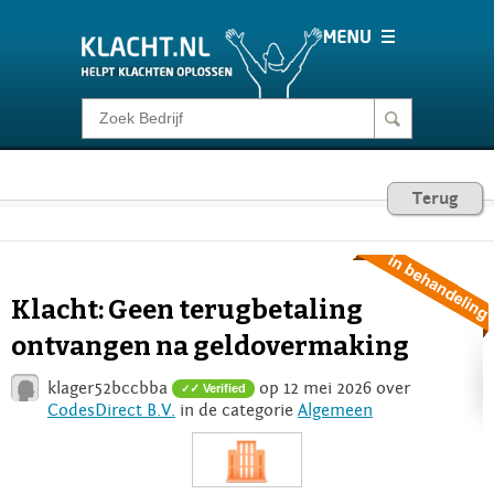
Klacht melden
Consumentenrecht
Terug
Barometer
Klacht: Geen terugbetaling
Voor Bedrijven
ontvangen na geldovermaking
klager52bccbba
op 12 mei 2026 over
✓ Verified
Login
CodesDirect B.V.
in de categorie
Algemeen