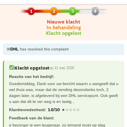
Nieuwe klacht
In behandeling
Klacht opgelost
✉
DHL
has resolved this complaint
Klacht opgelost
op 11 mei 2026
Reactie van het bedrijf:
Goedemiddag, Dank voor uw bericht waarin u aangeeft dat u
wel thuis was, maar dat de zending desondanks toch, 2
dagen later, is afgeleverd bij een DHL servicepunt. Ook geeft
u aan dat dit te ver weg is en lastig...
1.0/10
Klanttevredenheid:
★☆☆☆☆
Feedback van de klant:
e bezorger ie een leugenaar. zo iemand moet op slag