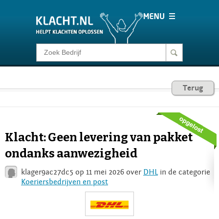
Klacht melden
Consumentenrecht
Terug
Barometer
Klacht: Geen levering van pakket
Voor Bedrijven
ondanks aanwezigheid
klager9ac27dc5 op 11 mei 2026 over
DHL
in de categorie
Login
Koeriersbedrijven en post