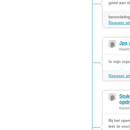
goed aan el
beoordeling
Reageer als
Jps 
Klacht
In mijn zoj
Reageer als
Stuk
opd
Klacht
Bij het ope
leer te voo