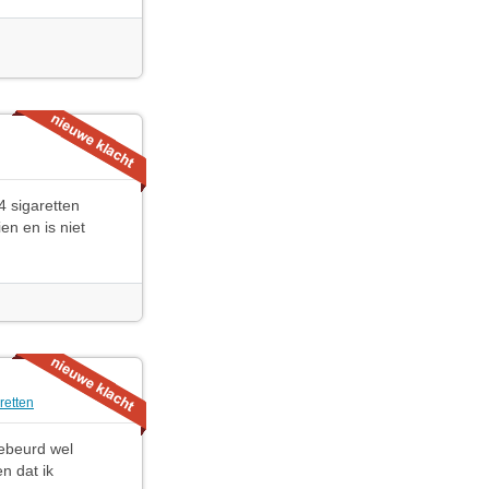
4 sigaretten
en en is niet
retten
 gebeurd wel
n dat ik