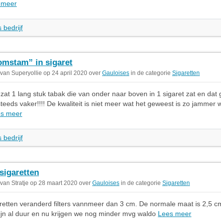
 meer
 bedrijf
mstam” in sigaret
 van Superyollie op 24 april 2020 over
Gauloises
in de categorie
Sigaretten
t zat 1 lang stuk tabak die van onder naar boven in 1 sigaret zat en dat
 steeds vaker!!!! De kwaliteit is niet meer wat het geweest is zo jammer 
s meer
 bedrijf
sigaretten
 van Stratje op 28 maart 2020 over
Gauloises
in de categorie
Sigaretten
aretten veranderd filters vannmeer dan 3 cm. De normale maat is 2,5 cm
zijn al duur en nu krijgen we nog minder mvg waldo
Lees meer