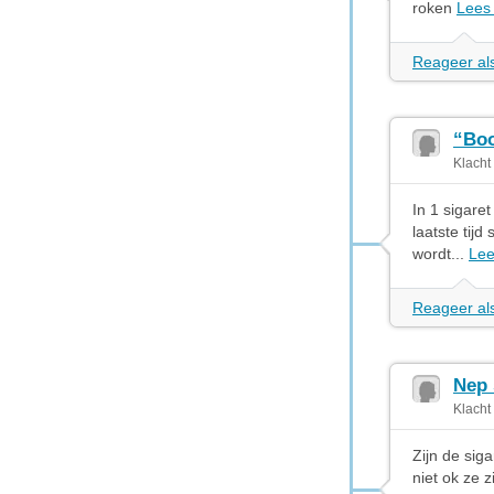
roken
Lees
Reageer als
“Boo
Klacht
In 1 sigare
laatste tijd
wordt...
Lee
Reageer als
Nep 
Klacht
Zijn de sig
niet ok ze 