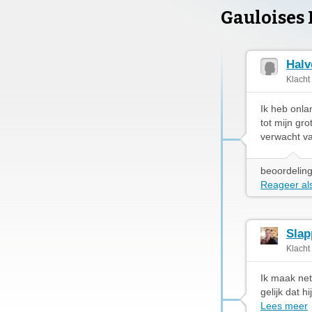
Gauloises
Halv
Klacht
Ik heb onla
tot mijn gro
verwacht va
beoordeling
Reageer als
Slap
Klacht
Ik maak net
gelijk dat h
Lees meer