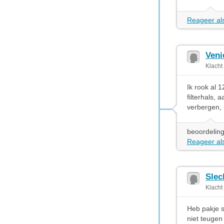
Reageer als
Veni
Klacht
Ik rook al 
filterhals,
verbergen, 
beoordeling
Reageer als
Slec
Klacht
Heb pakje s
niet teugen