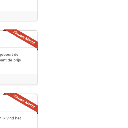
 gebeurt de
want de prijs
 ik vind het