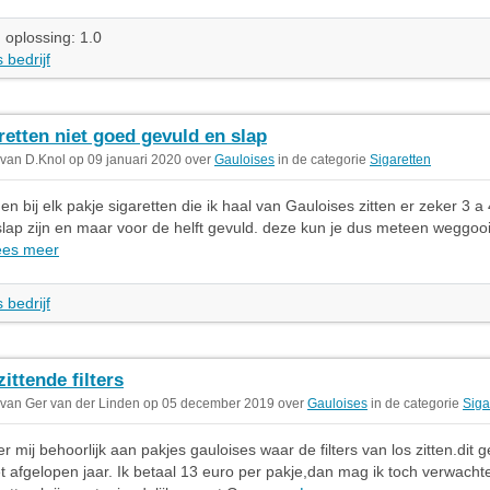
 oplossing: 1.0
 bedrijf
retten niet goed gevuld en slap
 van D.Knol op 09 januari 2020 over
Gauloises
in de categorie
Sigaretten
n bij elk pakje sigaretten die ik haal van Gauloises zitten er zeker 3 a 
slap zijn en maar voor de helft gevuld. deze kun je dus meteen weggooi
ees meer
 bedrijf
zittende filters
 van Ger van der Linden op 05 december 2019 over
Gauloises
in de categorie
Siga
er mij behoorlijk aan pakjes gauloises waar de filters van los zitten.dit
t afgelopen jaar. Ik betaal 13 euro per pakje,dan mag ik toch verwachte