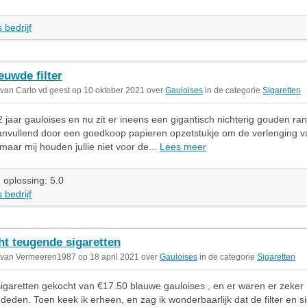
 bedrijf
euwde filter
 van Carlo vd geest op 10 oktober 2021 over
Gauloises
in de categorie
Sigaretten
12 jaar gauloises en nu zit er ineens een gigantisch nichterig gouden r
 aanvullend door een goedkoop papieren opzetstukje om de verlenging van
maar mij houden jullie niet voor de...
Lees meer
 oplossing: 5.0
 bedrijf
ht teugende sigaretten
 van Vermeeren1987 op 18 april 2021 over
Gauloises
in de categorie
Sigaretten
igaretten gekocht van €17.50 blauwe gauloises , en er waren er zeker
 deden. Toen keek ik erheen, en zag ik wonderbaarlijk dat de filter en si