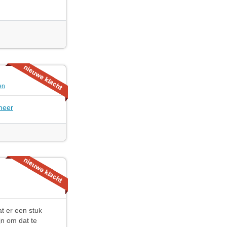
en
meer
t er een stuk
jn om dat te