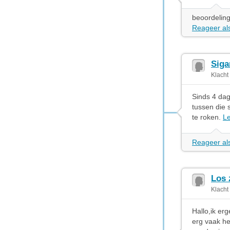
beoordeling
Reageer als
Siga
Klacht
Sinds 4 dage
tussen die 
te roken.
L
Reageer als
Los 
Klacht
Hallo,ik erg
erg vaak he