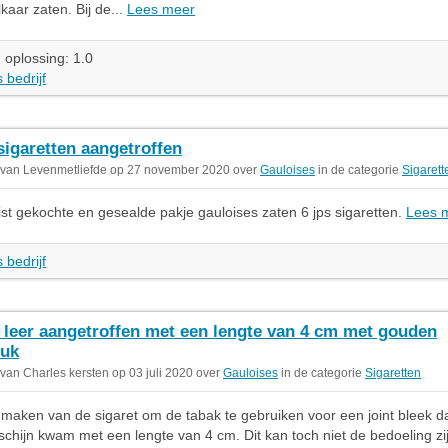
kaar zaten. Bij de...
Lees meer
 oplossing: 1.0
 bedrijf
sigaretten aangetroffen
 van Levenmetliefde op 27 november 2020 over
Gauloises
in de categorie
Sigarett
uist gekochte en gesealde pakje gauloises zaten 6 jps sigaretten.
Lees 
 bedrijf
 leer aangetroffen met een lengte van 4 cm met gouden
ruk
 van Charles kersten op 03 juli 2020 over
Gauloises
in de categorie
Sigaretten
nmaken van de sigaret om de tabak te gebruiken voor een joint bleek da
rschijn kwam met een lengte van 4 cm. Dit kan toch niet de bedoeling zi