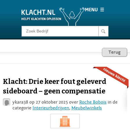
Klacht melden
Consumentenrecht
Terug
Barometer
Klacht: Drie keer fout geleverd
Voor Bedrijven
sideboard – geen compensatie
ykara38 op 27 oktober 2025 over
Roche Bobois
in de
Login
categorie
Interieurbedrijven
,
Meubelwinkels