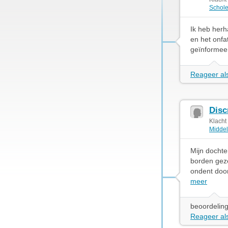
Schol
Ik heb herh
en het onfa
geïnformeer
Reageer als
Disc
Klacht
Middel
Mijn dochte
borden geze
ondent door
meer
beoordeling
Reageer als