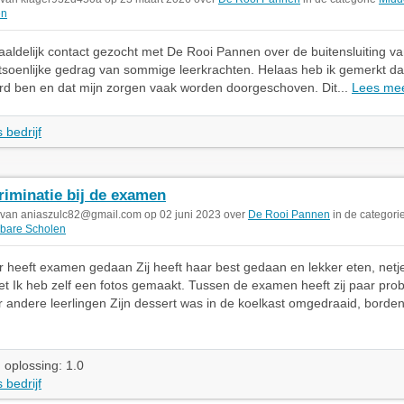
en
aaldelijk contact gezocht met De Rooi Pannen over de buitensluiting va
tsoenlijke gedrag van sommige leerkrachten. Helaas heb ik gemerkt dat
d ben en dat mijn zorgen vaak worden doorgeschoven. Dit...
Lees me
 bedrijf
riminatie bij de examen
 van
aniaszulc82@gmail.com
op 02 juni 2023 over
De Rooi Pannen
in de categori
bare Scholen
r heeft examen gedaan Zij heeft haar best gedaan en lekker eten, netje
t Ik heb zelf een fotos gemaakt. Tussen de examen heeft zij paar pr
 andere leerlingen Zijn dessert was in de koelkast omgedraaid, borden
 oplossing: 1.0
 bedrijf