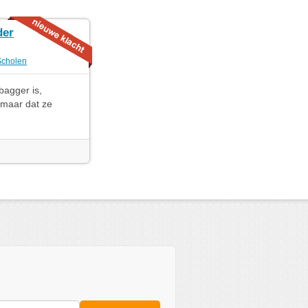
der
Scholen
bagger is,
 maar dat ze