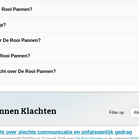
De Rooi Pannen?
op?
er De Rooi Pannen?
 Rooi Pannen?
lacht over De Rooi Pannen?
annen Klachten
Filter op:
Al
ht over slechte communicatie en onfatsoenlijk gedrag
 van klager932d450a op 23 maart 2026 over
De Rooi Pannen
in de categorie
Midd