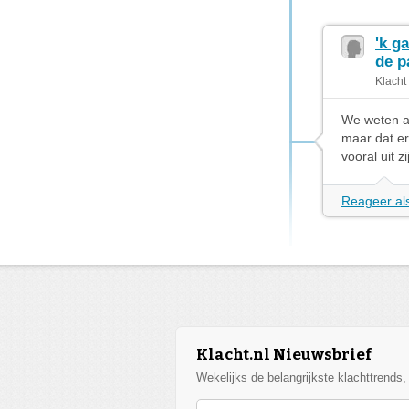
'k g
de p
Klacht
We weten al
maar dat e
vooral uit 
Reageer als
Klacht.nl Nieuwsbrief
Wekelijks de belangrijkste klachttrends