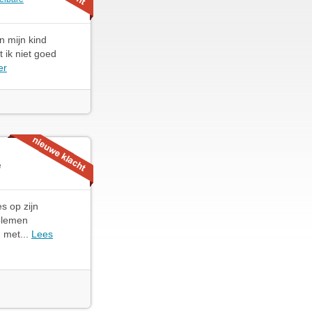
n mijn kind
 ik niet goed
er
e
s op zijn
oblemen
 met...
Lees