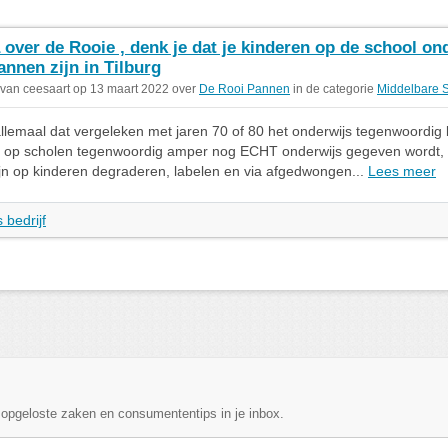
a over de Rooie , denk je dat je kinderen op de school on
annen zijn in Tilburg
 van ceesaart op 13 maart 2022 over
De Rooi Pannen
in de categorie
Middelbare 
lemaal dat vergeleken met jaren 70 of 80 het onderwijs tegenwoordig 
r op scholen tegenwoordig amper nog ECHT onderwijs gegeven wordt,
zijn op kinderen degraderen, labelen en via afgedwongen...
Lees meer
 bedrijf
, opgeloste zaken en consumententips in je inbox.