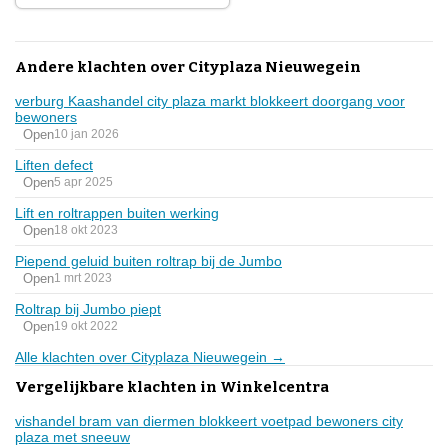
Andere klachten over Cityplaza Nieuwegein
verburg Kaashandel city plaza markt blokkeert doorgang voor
bewoners
Open
10 jan 2026
Liften defect
Open
5 apr 2025
Lift en roltrappen buiten werking
Open
18 okt 2023
Piepend geluid buiten roltrap bij de Jumbo
Open
1 mrt 2023
Roltrap bij Jumbo piept
Open
19 okt 2022
Alle klachten over Cityplaza Nieuwegein →
Vergelijkbare klachten in Winkelcentra
vishandel bram van diermen blokkeert voetpad bewoners city
plaza met sneeuw