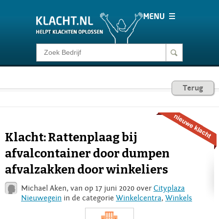
Klacht melden
Consumentenrecht
Terug
Barometer
Klacht: Rattenplaag bij
Voor Bedrijven
afvalcontainer door dumpen
afvalzakken door winkeliers
Login
Michael Aken, van op 17 juni 2020 over
Cityplaza
Nieuwegein
in de categorie
Winkelcentra
,
Winkels