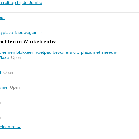
n roltrap bij de Jumbo
ept
Cityplaza Nieuwegein →
lachten in Winkelcentra
diermen blokkeert voetpad bewoners city plaza met sneeuw
Plaza
Open
d
Open
anne
Open
n
n
kelcentra →