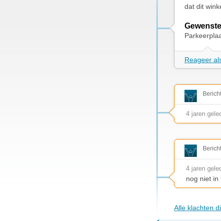
dat dit win
Gewenste
Parkeerplaa
Reageer als
Berich
4 jaren gele
Berich
4 jaren gele
nog niet i
Alle klachten 