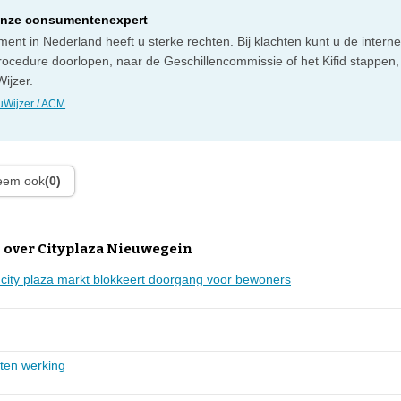
onze consumentenexpert
ent in Nederland heeft u sterke rechten. Bij klachten kunt u de intern
rocedure doorlopen, naar de Geschillencommissie of het Kifid stappen,
ijzer.
Wijzer / ACM
leem ook
(0)
 over Cityplaza Nieuwegein
city plaza markt blokkeert doorgang voor bewoners
iten werking