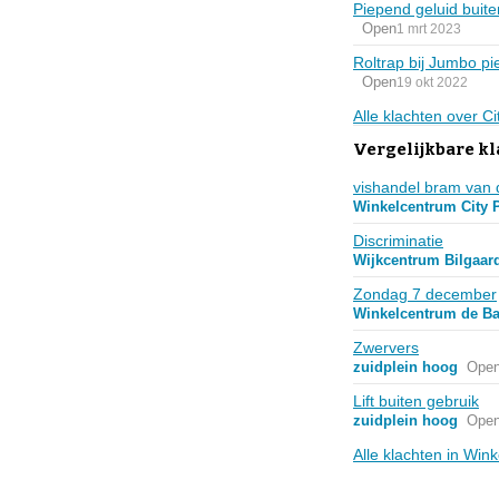
Piepend geluid buite
Open
1 mrt 2023
Roltrap bij Jumbo pi
Open
19 okt 2022
Alle klachten over 
Vergelijkbare k
vishandel bram van 
Winkelcentrum City 
Discriminatie
Wijkcentrum Bilgaar
Zondag 7 december
Winkelcentrum de B
Zwervers
zuidplein hoog
Ope
Lift buiten gebruik
zuidplein hoog
Ope
Alle klachten in Win