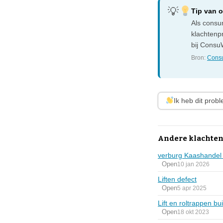
Tip van 
Als consum
klachtenp
bij ConsuW
Bron:
Consu
Ik heb dit prob
Andere klachten
verburg Kaashandel 
Open
10 jan 2026
Liften defect
Open
5 apr 2025
Lift en roltrappen bu
Open
18 okt 2023