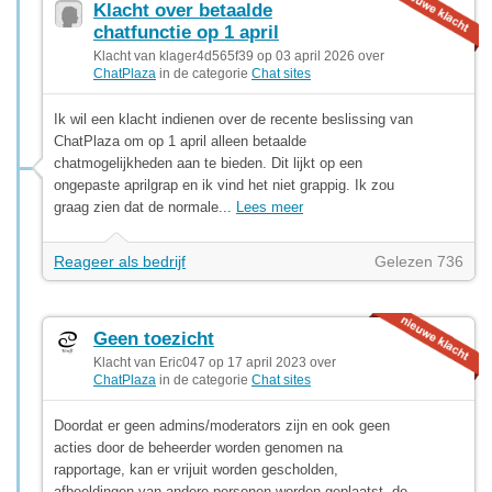
Klacht over betaalde
chatfunctie op 1 april
Klacht van klager4d565f39 op 03 april 2026 over
ChatPlaza
in de categorie
Chat sites
Ik wil een klacht indienen over de recente beslissing van
ChatPlaza om op 1 april alleen betaalde
chatmogelijkheden aan te bieden. Dit lijkt op een
ongepaste aprilgrap en ik vind het niet grappig. Ik zou
graag zien dat de normale...
Lees meer
Reageer als bedrijf
Gelezen 736
Geen toezicht
Klacht van Eric047 op 17 april 2023 over
ChatPlaza
in de categorie
Chat sites
Doordat er geen admins/moderators zijn en ook geen
acties door de beheerder worden genomen na
rapportage, kan er vrijuit worden gescholden,
afbeeldingen van andere personen worden geplaatst, de