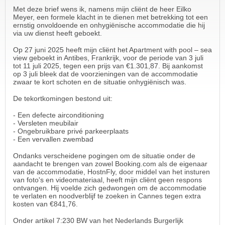
Met deze brief wens ik, namens mijn cliënt de heer Eilko
Meyer, een formele klacht in te dienen met betrekking tot een
ernstig onvoldoende en onhygiënische accommodatie die hij
via uw dienst heeft geboekt.
Op 27 juni 2025 heeft mijn cliënt het Apartment with pool – sea
view geboekt in Antibes, Frankrijk, voor de periode van 3 juli
tot 11 juli 2025, tegen een prijs van €1.301,87. Bij aankomst
op 3 juli bleek dat de voorzieningen van de accommodatie
zwaar te kort schoten en de situatie onhygiënisch was.
De tekortkomingen bestond uit:
- Een defecte airconditioning
- Versleten meubilair
- Ongebruikbare privé parkeerplaats
- Een vervallen zwembad
Ondanks verscheidene pogingen om de situatie onder de
aandacht te brengen van zowel Booking.com als de eigenaar
van de accommodatie, HostnFly, door middel van het insturen
van foto's en videomateriaal, heeft mijn cliënt geen respons
ontvangen. Hij voelde zich gedwongen om de accommodatie
te verlaten en noodverblijf te zoeken in Cannes tegen extra
kosten van €841,76.
Onder artikel 7:230 BW van het Nederlands Burgerlijk