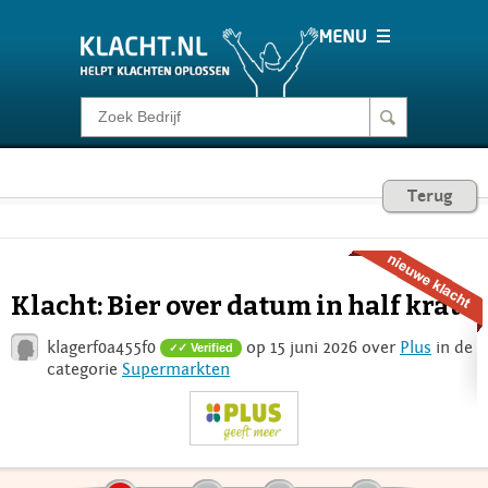
Klacht melden
Consumentenrecht
Terug
Barometer
Klacht: Bier over datum in half krat
Voor Bedrijven
klagerf0a455f0
op 15 juni 2026 over
Plus
in de
✓ Verified
categorie
Supermarkten
Login