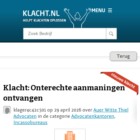
Klacht melden
Consumentenrecht
Terug
Barometer
Klacht: Onterechte aanmaningen
Voor Bedrijven
ontvangen
klager4c42c501 op 29 april 2026 over
Auer Witte Thiel
Login
Advocaten
in de categorie
Advocatenkantoren
,
Incassobureaus