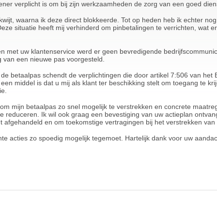
ner verplicht is om bij zijn werkzaamheden de zorg van een goed diens
s kwijt, waarna ik deze direct blokkeerde. Tot op heden heb ik echter 
eze situatie heeft mij verhinderd om pinbetalingen te verrichten, wat 
en met uw klantenservice werd er geen bevredigende bedrijfscommuni
g van een nieuwe pas voorgesteld.
 de betaalpas schendt de verplichtingen die door artikel 7:506 van het
n middel is dat u mij als klant ter beschikking stelt om toegang te krij
ie.
an om mijn betaalpas zo snel mogelijk te verstrekken en concrete maatr
e reduceren. Ik wil ook graag een bevestiging van uw actieplan ontva
dt afgehandeld en om toekomstige vertragingen bij het verstrekken va
nte acties zo spoedig mogelijk tegemoet. Hartelijk dank voor uw aandac