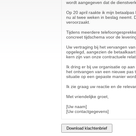
wordt aangegeven dat de dienstverle
Op 20 april raakte ik mijn betaalpa
nu al twee weken in beslag neemt. D
veroorzaakt.
Tijdens meerdere telefoongesprekk
concreet tijdschema voor de leverin
Uw vertraging bij het vervangen van
opgelegd, aangezien de betaalkaart ee
kern zijn van onze contractuele relat
Ik dring er bij uw organisatie op a
het ontvangen van een nieuwe pas t
situatie op een gepaste manier wor
Ik zie graag uw reactie en de releva
Met vriendelijke groet,
[Uw naam]
[Uw contactgegevens]
Download klachtenbrief