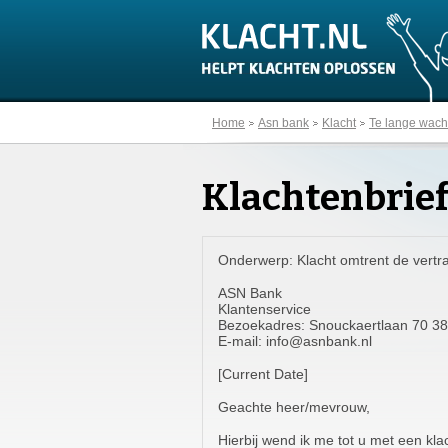
Home
Asn bank
Klacht
Te lange wacht
Klachtenbrief
Onderwerp: Klacht omtrent de vertra
ASN Bank
Klantenservice
Bezoekadres: Snouckaertlaan 70 3
E-mail:
info@asnbank.nl
[Current Date]
Geachte heer/mevrouw,
Hierbij wend ik me tot u met een kla