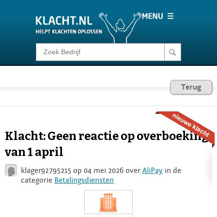
Klacht melden
Consumentenrecht
Terug
Barometer
Klacht: Geen reactie op overboeking
Voor Bedrijven
van 1 april
klager92795215 op 04 mei 2026 over
AliPay
in de
Login
categorie
Betalingsdiensten