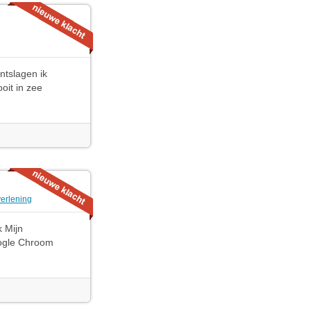
ntslagen ik
oit in zee
verlening
k Mijn
oogle Chroom