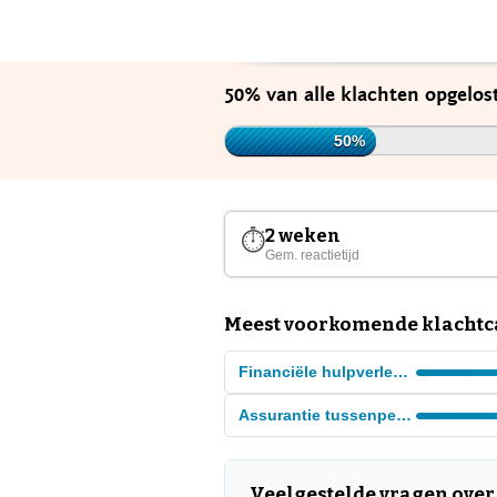
50% van alle klachten opgelos
50%
2 weken
⏱
Gem. reactietijd
Meest voorkomende klachtca
Financiële hulpverlening
Assurantie tussenpersonen
Veelgestelde vragen over