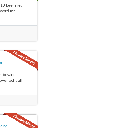
 10 keer niet
e word mn
ng
an bewind
ver echt all
ening