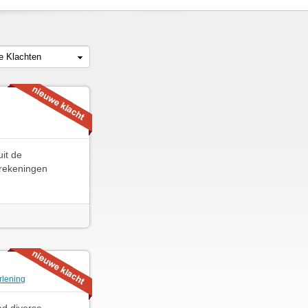
le Klachten
uit de
 rekeningen
rlening