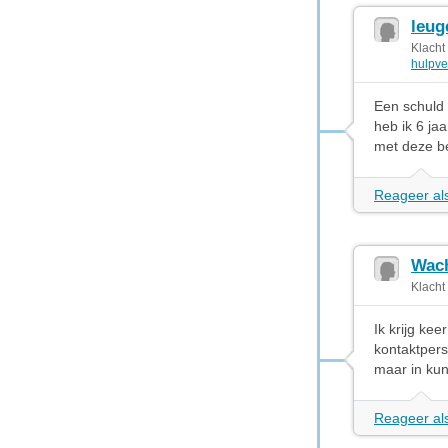
leuge
Klacht
hulpve
Een schuld 
heb ik 6 ja
met deze be
Reageer als
Wac
Klacht
Ik krijg ke
kontaktpers
maar in ku
Reageer als