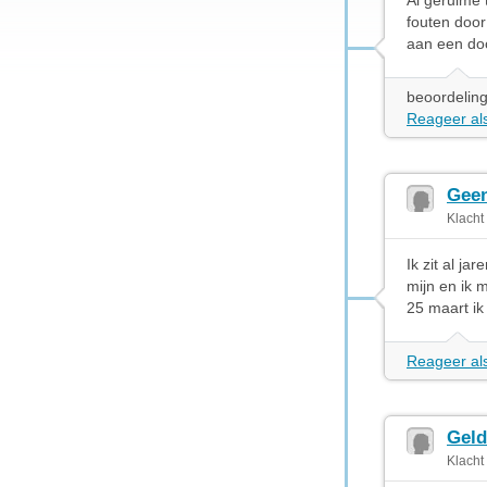
Al geruime 
fouten door
aan een do
beoordeling
Reageer als
Geen
Klacht
Ik zit al j
mijn en ik 
25 maart ik
Reageer als
Geld
Klacht