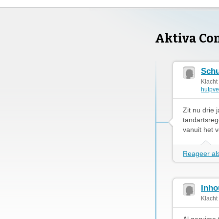
Aktiva Co
Schu
Klacht
hulpve
Zit nu drie 
tandartsreg
vanuit het 
Reageer als
Inho
Klacht