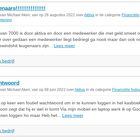
naars!!!!!!!!!!!!!!!!
 van Michael Aken, van op 26 augustus 2022 over
Aktiva
in de categorie
Financiële
rlening
van 7000 is door aktiva en door een medewerker die met geld smeet o
ar over gedaan een medewerker liegt bedriegt ga nooit maar dan ook no
windshit leugenaars zijn...
Lees meer
 bedrijf
htwoord
 van Michael Aken, van op 08 juni 2022 over
Aktiva
in de categorie
Financiële hulp
er op keer een foutief wachtwoord om in te kunnen loggen in het kasboe
oon zegt dat hij er wel in komt Via mijn mobiel en laptop werk ik op G
nnen loggen ho maar Heb het...
Lees meer
 bedrijf