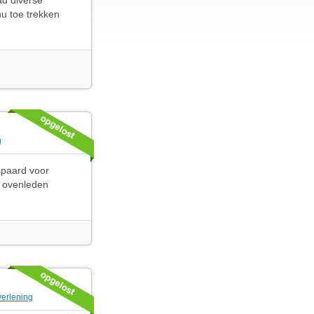
ad diverse
nu toe trekken
g
espaard voor
s ovenleden
verlening