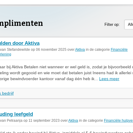
mplimenten
Filter op:
Al
lden door Aktiva
 van Stefandewilde op 06 november 2025 over
Aktiva
in de categorie
Financiële
rlening
jaar bij Aktiva Betalen niet wanneer er wel geld is, zodat je bijvoorbeeld 
eling wordt gegooid en wie moet dat betalen juist Ineens had ik allerlei
vorige bewindvoerder kantoor vanaf dag één heb ik...
Lees meer
 bedrijf
uding leefgeld
 van Petraanja op 11 september 2023 over
Aktiva
in de categorie
Financiële hulpve