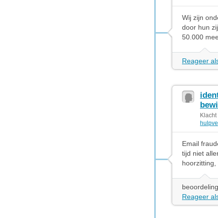
Wij zijn on
door hun zi
50.000 meer
Reageer als
iden
bewi
Klacht
hulpve
Email fraud
tijd niet a
hoorzitting
beoordeling
Reageer als