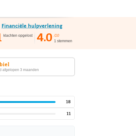
e
Financiële hulpverlening
1
4.0
klachten opgelost
/10
1 stemmen
biel
d afgelopen 3 maanden
18
11