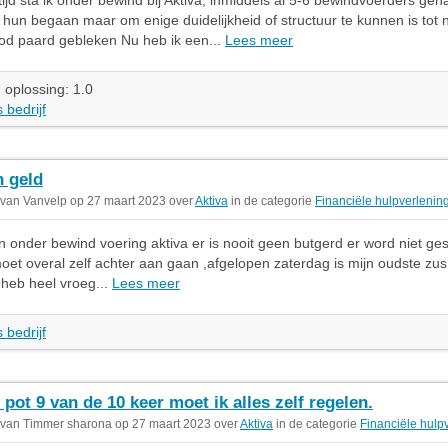
tijd sta ik onder bewind bij Aktiva, inmiddels al 5-6 bewindvoerders geh
 hun begaan maar om enige duidelijkheid of structuur te kunnen is tot 
od paard gebleken Nu heb ik een...
Lees meer
 oplossing: 1.0
 bedrijf
 geld
 van Vanvelp op 27 maart 2023 over
Aktiva
in de categorie
Financiële hulpverlenin
aren onder bewind voering aktiva er is nooit geen butgerd er word niet g
moet overal zelf achter aan gaan ,afgelopen zaterdag is mijn oudste zu
 heb heel vroeg...
Lees meer
 bedrijf
 pot 9 van de 10 keer moet ik alles zelf regelen.
 van Timmer sharona op 27 maart 2023 over
Aktiva
in de categorie
Financiële hulp