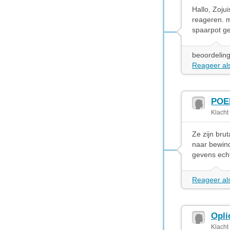
Hallo, Zoju
reageren. m
spaarpot ge
beoordeling
Reageer als
POE
Klacht
Ze zijn bru
naar bewind
gevens echt
Reageer als
Opli
Klacht