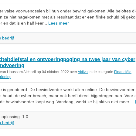
der valse voorwendselen bij hun onder bewind gekomen. Alle beloftes d
jn ze niet nagekomen met als resultaat dat er een flinke schuld bij geko
 en dat is en half keer...
Lees meer
 bedrijf
titeitdiefstal en ontvoeringpoging na twee jaar van cyber
ndvoering
 van Houssam Alcharif op 04 oktober 2022 over
Aktiva
in de categorie
Financiële
rlening
e is genoteerd. De bewindverder werkt allen online. De bewindvoerder 
llen houdt de cyber breach, maar ook heeft direct bijgedragen aan. Voor
, dit bewindvoerder loopt weg. Vandaag, werkt ze bij aktiva niet meer....
 oplossing: 1.0
 bedrijf