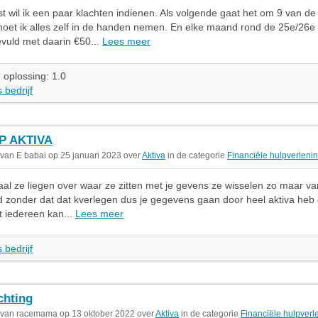
ist wil ik een paar klachten indienen. Als volgende gaat het om 9 van de
oet ik alles zelf in de handen nemen. En elke maand rond de 25e/26
vuld met daarin €50...
Lees meer
 oplossing: 1.0
 bedrijf
P AKTIVA
 van E babai op 25 januari 2023 over
Aktiva
in de categorie
Financiële hulpverleni
taal ze liegen over waar ze zitten met je gevens ze wisselen zo maar v
 zonder dat dat kverlegen dus je gegevens gaan door heel aktiva heb o
 iedereen kan...
Lees meer
 bedrijf
chting
 van racemama op 13 oktober 2022 over
Aktiva
in de categorie
Financiële hulpverl