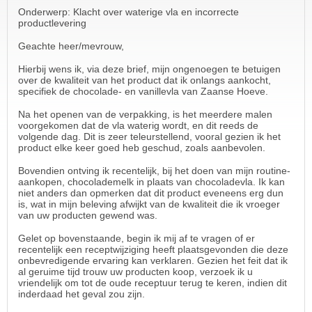
Onderwerp: Klacht over waterige vla en incorrecte
productlevering
Geachte heer/mevrouw,
Hierbij wens ik, via deze brief, mijn ongenoegen te betuigen
over de kwaliteit van het product dat ik onlangs aankocht,
specifiek de chocolade- en vanillevla van Zaanse Hoeve.
Na het openen van de verpakking, is het meerdere malen
voorgekomen dat de vla waterig wordt, en dit reeds de
volgende dag. Dit is zeer teleurstellend, vooral gezien ik het
product elke keer goed heb geschud, zoals aanbevolen.
Bovendien ontving ik recentelijk, bij het doen van mijn routine-
aankopen, chocolademelk in plaats van chocoladevla. Ik kan
niet anders dan opmerken dat dit product eveneens erg dun
is, wat in mijn beleving afwijkt van de kwaliteit die ik vroeger
van uw producten gewend was.
Gelet op bovenstaande, begin ik mij af te vragen of er
recentelijk een receptwijziging heeft plaatsgevonden die deze
onbevredigende ervaring kan verklaren. Gezien het feit dat ik
al geruime tijd trouw uw producten koop, verzoek ik u
vriendelijk om tot de oude receptuur terug te keren, indien dit
inderdaad het geval zou zijn.