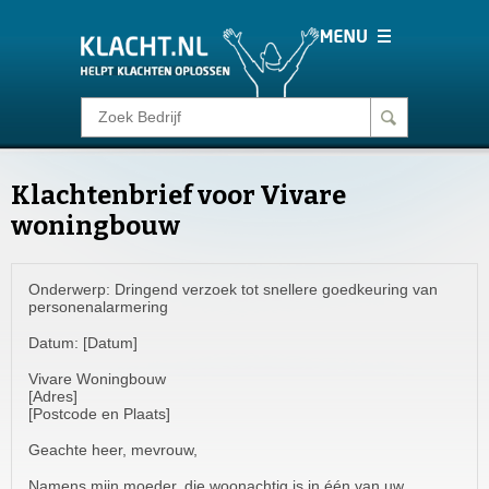
Klacht melden
Klachtenbrief voor Vivare
Consumentenrecht
woningbouw
Barometer
Onderwerp: Dringend verzoek tot snellere goedkeuring van
personenalarmering
Voor Bedrijven
Datum: [Datum]
Vivare Woningbouw
Login
[Adres]
[Postcode en Plaats]
Geachte heer, mevrouw,
Namens mijn moeder, die woonachtig is in één van uw