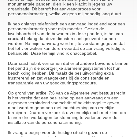
monumentale panden, dien ik een klacht in jegens uw
organisatie. Dit betreft het aanvraagproces voor
personenalarmering, welke volgens mij onnodig lang duurt.
Ik heb onlangs telefonisch een aanvraag ingediend voor een
personenalarmering voor mijn moeder. Gezien de
kwetsbaarheid van de bewoners in deze panden, is het van
cruciaal belang dat deze diensten snel geleverd kunnen
worden. Na mijn aanvraag werd mij te verstaan gegeven dat
het tot vier weken kan duren voordat de aanvraag volledig is
behandeld. Deze termijn vind ik onacceptabel.
Daarnaast heb ik vernomen dat er al andere bewoners binnen
het pand zijn die soortgelijke alarmeringssystemen tot hun
beschikking hebben. Dit maakt de besluitvorming extra
frustrerend en zet vraagtekens bij de consistentie en
transparantie van uw goedkeuringsprocedure.
Op grond van artikel 7:6 van de Algemene wet bestuursrecht,
is het vereist dat een beslissing op een aanvraag om een
algemeen verbindend voorschrift of beleidsregel te geven,
moet worden genomen met inachtneming van redelijke
termijnen. Daarom verzoek ik u vriendelijk doch met klem om
binnen drie werkdagen toestemming te verlenen voor de
installatie van de personenalarmering.
Ik vraag u begrip voor de huidige situatie gezien de