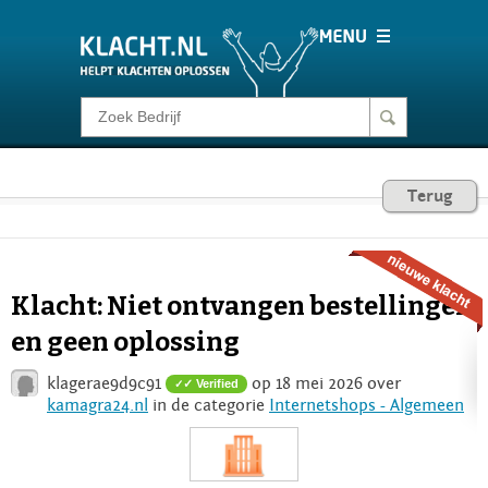
Klacht melden
Consumentenrecht
Terug
Barometer
Klacht: Niet ontvangen bestellingen
Voor Bedrijven
en geen oplossing
klagerae9d9c91
op 18 mei 2026 over
✓ Verified
Login
kamagra24.nl
in de categorie
Internetshops - Algemeen