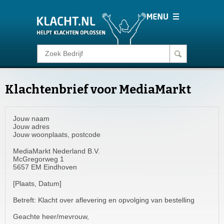
Klacht melden
Klachtenbrief voor MediaMarkt
Consumentenrecht
Jouw naam
Barometer
Jouw adres
Jouw woonplaats, postcode
Voor Bedrijven
MediaMarkt Nederland B.V.
McGregorweg 1
5657 EM Eindhoven
Login
[Plaats, Datum]
Betreft: Klacht over aflevering en opvolging van bestelling
Geachte heer/mevrouw,