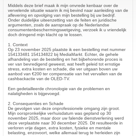
Middels deze brief maak ik mijn onvrede kenbaar over de
vervelende situatie waarin ik mij bevind naar aanleiding van de
aflevering en opvolging van mijn bestelling bij uw bedrijf.
Onder duidelijke uiteenzetting van de feiten en juridische
argumenten, zoals de aanspraak op de Nederlandse
consumentenbeschermingswetgeving, verzoek ik u vriendelijk
doch dringend mijn klacht op te lossen.
1. Context
Op 23 november 2025 plaatste ik een bestelling met nummer
154133481 154134822 bij MediaMarkt. Echter, de gehele
afhandeling van de bestelling en het bijbehorende proces is
ver van bevredigend geweest, wat heeft geleid tot ernstige
stress, extra kosten en schade, die ver uitgaan boven uw
aanbod van €200 ter compensatie van het vervallen van de
cashbackactie van de OLED-TV.
Een gedetailleerde chronologie van de problemen en
nalatigheden is bijgevoegd.
2. Consequenties en Schade
De gevolgen van deze onprofessionele omgang zijn groot.
Mijn oorspronkelijke verhuisdatum was gepland op 30
november 2025, maar door uw falende dienstverlening werd
deze verplaatste naar 30 december 2025. Dit resulteerde in
verloren vrije dagen, extra kosten, fysieke en mentale
belasting, enzovoort, welke allemaal terug te herleiden zijn