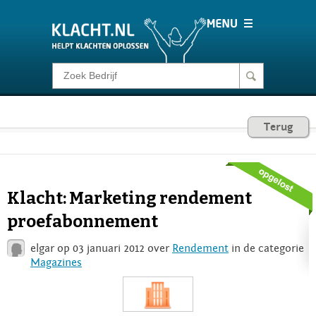
Klacht melden
Consumentenrecht
Terug
Barometer
Klacht: Marketing rendement
Voor Bedrijven
proefabonnement
elgar op 03 januari 2012 over
Rendement
in de categorie
Login
Magazines