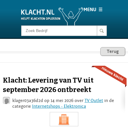
Klacht melden
Consumentenrecht
Terug
Barometer
Klacht: Levering van TV uit
Voor Bedrijven
september 2026 ontbreekt
klager03a36d2d op 14 mei 2026 over
TV Outlet
in de
Login
categorie
Internetshops - Elektronica