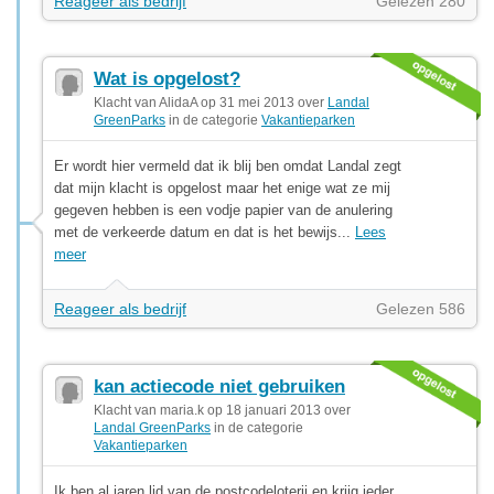
Reageer als bedrijf
Gelezen 280
Wat is opgelost?
Klacht van AlidaA op 31 mei 2013 over
Landal
GreenParks
in de categorie
Vakantieparken
Er wordt hier vermeld dat ik blij ben omdat Landal zegt
dat mijn klacht is opgelost maar het enige wat ze mij
gegeven hebben is een vodje papier van de anulering
met de verkeerde datum en dat is het bewijs...
Lees
meer
Reageer als bedrijf
Gelezen 586
kan actiecode niet gebruiken
Klacht van maria.k op 18 januari 2013 over
Landal GreenParks
in de categorie
Vakantieparken
Ik ben al jaren lid van de postcodeloterij en krijg ieder