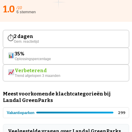
1.0
/10
6 stemmen
2 dagen
⏱
Gem. reactietijd
35%
Oplossingspercentage
Verbeterend
Trend afgelopen 3 maanden
Meest voorkomende klachtcategorieën bij
Landal GreenParks
Vakantieparken
299
Veelgestelde vragen over Landal GreenParks