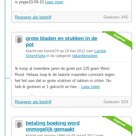
is popje10-09-10
Lees meer
Reageer als bedrijf
Gelezen 345
grote bladen en stukken in de
pot
Klacht van liznick79 op 19 mei 2012 over
Landal
GreenParks
in de categorie
Vakantieparken
Ik koop al meerdere jaren de grote pot 120 gram West
Rood. Helaas loop ik de laatste maanden constant tegen
het feit aan dat er grote stukken of takken in zitten. Nu
heb ik gisteren er 1 gekocht en hier...
Lees meer
Reageer als bedrijf
Gelezen 329
betaling boeking word
onmogelijk gemaakt
Klacht van droopy-1986 op 05 maart 2012 over