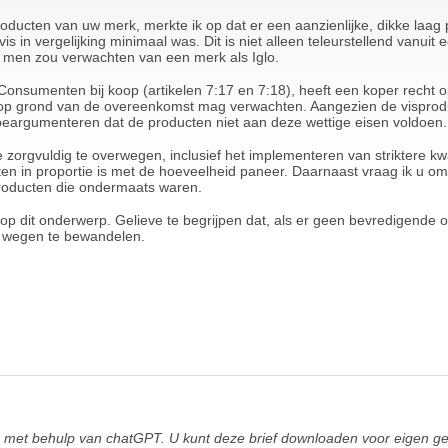
producten van uw merk, merkte ik op dat er een aanzienlijke, dikke laa
is in vergelijking minimaal was. Dit is niet alleen teleurstellend vanuit 
die men zou verwachten van een merk als Iglo.
nsumenten bij koop (artikelen 7:17 en 7:18), heeft een koper recht op
 op grond van de overeenkomst mag verwachten. Aangezien de visprod
beargumenteren dat de producten niet aan deze wettige eisen voldoen.
 zorgvuldig te overwegen, inclusief het implementeren van striktere kwa
ten in proportie is met de hoeveelheid paneer. Daarnaast vraag ik u 
roducten die ondermaats waren.
ctie op dit onderwerp. Gelieve te begrijpen dat, als er geen bevredigende
e wegen te bewandelen.
met behulp van chatGPT. U kunt deze brief downloaden voor eigen gebru