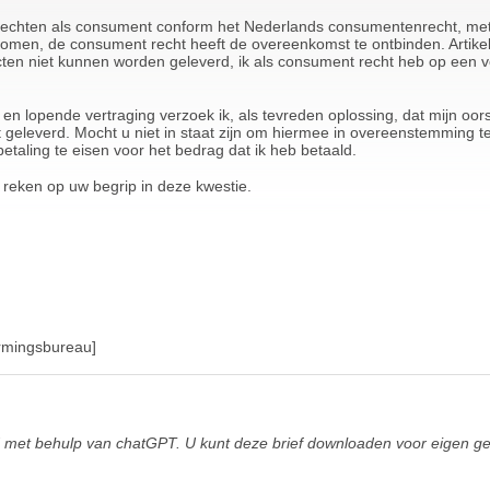
n rechten als consument conform het Nederlands consumentenrecht, met
omen, de consument recht heeft de overeenkomst te ontbinden. Artikel 
en niet kunnen worden geleverd, ik als consument recht heb op een ve
lopende vertraging verzoek ik, als tevreden oplossing, dat mijn oorsp
dt geleverd. Mocht u niet in staat zijn om hiermee in overeenstemming 
etaling te eisen voor het bedrag dat ik heb betaald.
 reken op uw begrip in deze kwestie.
rmingsbureau]
met behulp van chatGPT. U kunt deze brief downloaden voor eigen gebru