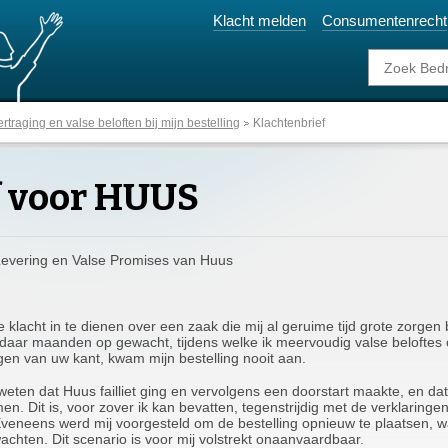
Klacht melden
Consumentenrecht
traging en valse beloften bij mijn bestelling
Klachtenbrief
f voor HUUS
Levering en Valse Promises van Huus
e klacht in te dienen over een zaak die mij al geruime tijd grote zorgen 
b daar maanden op gewacht, tijdens welke ik meervoudig valse beloftes 
en van uw kant, kwam mijn bestelling nooit aan.
weten dat Huus failliet ging en vervolgens een doorstart maakte, en dat 
Dit is, voor zover ik kan bevatten, tegenstrijdig met de verklaringe
Eveneens werd mij voorgesteld om de bestelling opnieuw te plaatsen, 
hten. Dit scenario is voor mij volstrekt onaanvaardbaar.