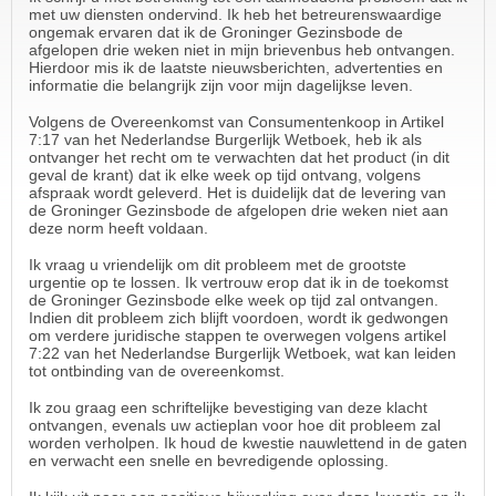
met uw diensten ondervind. Ik heb het betreurenswaardige
ongemak ervaren dat ik de Groninger Gezinsbode de
afgelopen drie weken niet in mijn brievenbus heb ontvangen.
Hierdoor mis ik de laatste nieuwsberichten, advertenties en
informatie die belangrijk zijn voor mijn dagelijkse leven.
Volgens de Overeenkomst van Consumentenkoop in Artikel
7:17 van het Nederlandse Burgerlijk Wetboek, heb ik als
ontvanger het recht om te verwachten dat het product (in dit
geval de krant) dat ik elke week op tijd ontvang, volgens
afspraak wordt geleverd. Het is duidelijk dat de levering van
de Groninger Gezinsbode de afgelopen drie weken niet aan
deze norm heeft voldaan.
Ik vraag u vriendelijk om dit probleem met de grootste
urgentie op te lossen. Ik vertrouw erop dat ik in de toekomst
de Groninger Gezinsbode elke week op tijd zal ontvangen.
Indien dit probleem zich blijft voordoen, wordt ik gedwongen
om verdere juridische stappen te overwegen volgens artikel
7:22 van het Nederlandse Burgerlijk Wetboek, wat kan leiden
tot ontbinding van de overeenkomst.
Ik zou graag een schriftelijke bevestiging van deze klacht
ontvangen, evenals uw actieplan voor hoe dit probleem zal
worden verholpen. Ik houd de kwestie nauwlettend in de gaten
en verwacht een snelle en bevredigende oplossing.