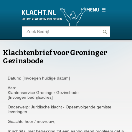
Klacht melden
Klachtenbrief voor Groninger
Consumentenrecht
Gezinsbode
Barometer
Datum: [Invoegen huidige datum]
Aan:
Voor Bedrijven
Klantenservice Groninger Gezinsbode
[Invoegen bedrijfsadres]
Login
Onderwerp: Juridische klacht - Opeenvolgende gemiste
leveringen
Geachte heer / mevrouw,
Ik schrijf u met betrekking tot een aanhoudend probleem dat ik