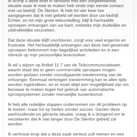
Ik schrijf u deze brief in verband met een zorgwekkende
situatie waar ik mee te maken heb sinds mijn eerste contact
met uw bedrijf, De Stentor. Ik heb tot vier keer toe
aangegeven dat ik niet gebeld wil worden door uw bedrijf.
Echter, en tot mijn grote teleurstelling, blijf ik herhaalde
oproepen ontvangen van uw kant, ondanks mijn duidelijke en
uitdrukkelijke verzoeken.
Dat deze situatie blijft voortduren, zorgt voor veel ergernis en
frustratie. Het herhaaldelijk ontvangen van deze niet-gewenste
oproepen belemmert mijn dagelijkse activiteiten en is een
inbreuk op mijn persoonlijke levenssfeer.
Ik wil u wijzen op Artikel 11.7 van de Telecommunicatiewet,
waarin staat dat er geen commerciële oproepen mogen
worden gedaan zonder voorafgaande toestemming van de
ontvanger. Eenmaal verkregen toestemming kan te allen tijde
worden ingetrokken, en er moet altijd een mogelijkheid zijn om
bezwaar te maken tegen het gebruik van automatische
oproepsystemen zonder menselijke tussenkomst.
Ik heb alle redelijke stappen ondernomen om dit probleem op
te lossen, maar tot op heden zonder succes. Gezien deze
aanhoudende en gênante situatie, vraag ik u dringend om te
verzekeren dat ik niet langer door De Stentor gebeld zal
worden.
Ik vertrouw erop dat u deze zaak serieus zult nemen en een