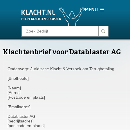
Klacht melden
Klachtenbrief voor Datablaster AG
Consumentenrecht
Onderwerp: Juridische Klacht & Verzoek om Terugbetaling
Barometer
[Briefhoofd]
Voor Bedrijven
[Naam]
[Adres]
[Postcode en plaats]
Login
[Emailadres]
Datablaster AG
[bedrijfsadres]
[postcode en plaats]