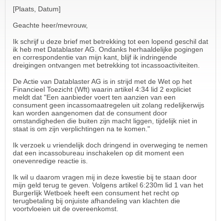
[Plaats, Datum]
Geachte heer/mevrouw,
Ik schrijf u deze brief met betrekking tot een lopend geschil dat
ik heb met Datablaster AG. Ondanks herhaaldelijke pogingen
en correspondentie van mijn kant, blijf ik indringende
dreigingen ontvangen met betrekking tot incassoactiviteiten.
De Actie van Datablaster AG is in strijd met de Wet op het
Financieel Toezicht (Wft) waarin artikel 4:34 lid 2 expliciet
meldt dat "Een aanbieder voert ten aanzien van een
consument geen incassomaatregelen uit zolang redelijkerwijs
kan worden aangenomen dat de consument door
omstandigheden die buiten zijn macht liggen, tijdelijk niet in
staat is om zijn verplichtingen na te komen."
Ik verzoek u vriendelijk doch dringend in overweging te nemen
dat een incassobureau inschakelen op dit moment een
onevenredige reactie is.
Ik wil u daarom vragen mij in deze kwestie bij te staan door
mijn geld terug te geven. Volgens artikel 6:230m lid 1 van het
Burgerlijk Wetboek heeft een consument het recht op
terugbetaling bij onjuiste afhandeling van klachten die
voortvloeien uit de overeenkomst.