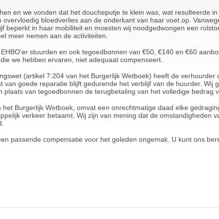
hen en we vonden dat het doucheputje te klein was, wat resulteerde in
en overvloedig bloedverlies aan de onderkant van haar voet op. Vanwe
jf beperkt in haar mobiliteit en moesten wij noodgedwongen een rolsto
eel meer nemen aan de activiteiten.
n EHBO'er stuurden en ook tegoedbonnen van €50, €140 en €60 aanbod
 die we hebben ervaren, niet adequaat compenseert.
wet (artikel 7:204 van het Burgerlijk Wetboek) heeft de verhuurder d
n goede reparatie blijft gedurende het verblijf van de huurder. Wij gelo
n plaats van tegoedbonnen de terugbetaling van het volledige bedrag 
n het Burgerlijk Wetboek, omvat een onrechtmatige daad elke gedraging 
ppelijk verkeer betaamt. Wij zijn van mening dat de omstandigheden va
d.
n een passende compensatie voor het geleden ongemak. U kunt ons ber