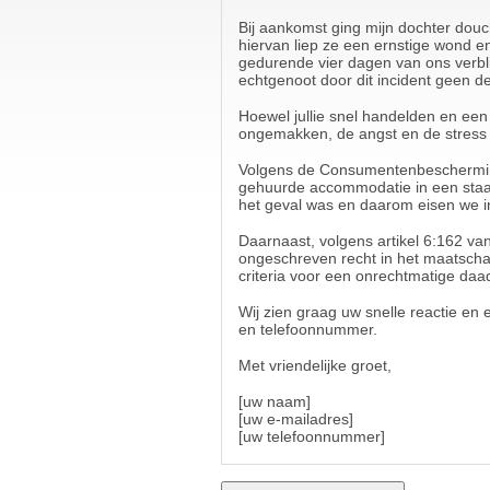
Bij aankomst ging mijn dochter douc
hiervan liep ze een ernstige wond 
gedurende vier dagen van ons verbli
echtgenoot door dit incident geen d
Hoewel jullie snel handelden en ee
ongemakken, de angst en de stress
Volgens de Consumentenbeschermings
gehuurde accommodatie in een staat va
het geval was en daarom eisen we i
Daarnaast, volgens artikel 6:162 va
ongeschreven recht in het maatscha
criteria voor een onrechtmatige daa
Wij zien graag uw snelle reactie e
en telefoonnummer.
Met vriendelijke groet,
[uw naam]
[uw e-mailadres]
[uw telefoonnummer]