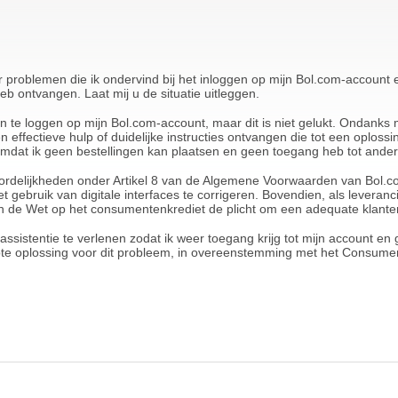
ver problemen die ik ondervind bij het inloggen op mijn Bol.com-account
heb ontvangen. Laat mij u de situatie uitleggen.
 te loggen op mijn Bol.com-account, maar dit is niet gelukt. Ondanks
 effectieve hulp of duidelijke instructies ontvangen die tot een oplossi
id omdat ik geen bestellingen kan plaatsen en geen toegang heb tot ande
ordelijkheden onder Artikel 8 van de Algemene Voorwaarden van Bol.co
et gebruik van digitale interfaces te corrigeren. Bovendien, als leveran
van de Wet op het consumentenkrediet de plicht om een adequate klante
assistentie te verlenen zodat ik weer toegang krijg tot mijn account e
pte oplossing voor dit probleem, in overeenstemming met het Consum