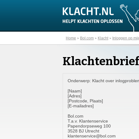
Home
Bol.com
Klacht
Inloggen op mij
Klachtenbrief
Onderwerp: Klacht over inlogproble
[Naam]
[Adres]
[Postcode, Plaats]
[E-mailadres]
Bol.com
T.a.v. Klantenservice
Papendorpseweg 100
3528 BJ Utrecht
klantenservice@bol.com