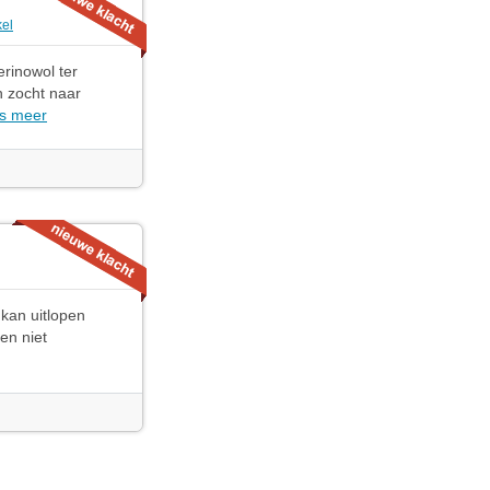
kel
rinowol ter
n zocht naar
s meer
kan uitlopen
en niet