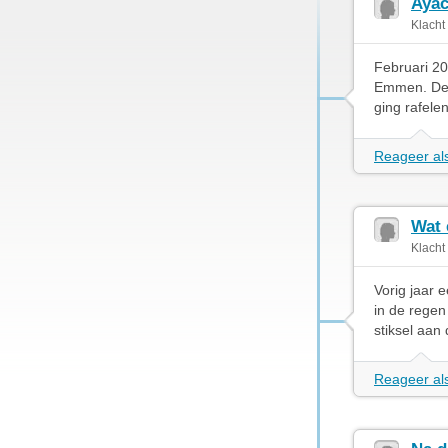
Ayac
Klacht
Februari 20
Emmen. Deze
ging rafele
Reageer als
Wat 
Klacht
Vorig jaar
in de regen
stiksel aan 
Reageer als