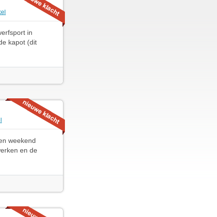
kel
erfsport in
e kapot (dit
l
pen weekend
werken en de