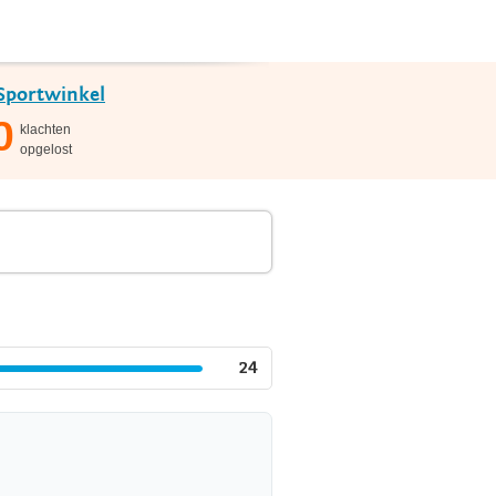
Sportwinkel
0
klachten
opgelost
24