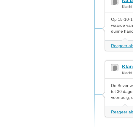
Na d
Klacht
Op 15-10-1
waarde van 
dunne hands
Reageer als
Klan
Klacht
De Bever we
tot 30 dage
voorradig, d
Reageer als