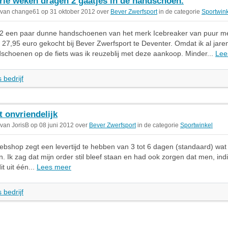
rie weken dragen 2 gaatjes in de handschoen.
 van change61 op 31 oktober 2012 over
Bever Zwerfsport
in de categorie
Sportwin
2 een paar dunne handschoenen van het merk Icebreaker van puur me
27,95 euro gekocht bij Bever Zwerfsport te Deventer. Omdat ik al jare
choenen op de fiets was ik reuzeblij met deze aankoop. Minder...
Lee
 bedrijf
t onvriendelijk
 van JorisB op 08 juni 2012 over
Bever Zwerfsport
in de categorie
Sportwinkel
bshop zegt een levertijd te hebben van 3 tot 6 dagen (standaard) wat 
n. Ik zag dat mijn order stil bleef staan en had ook zorgen dat men, indi
it uit één...
Lees meer
 bedrijf