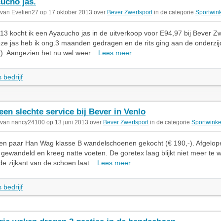
ucho jas.
 van Evelien27 op 17 oktober 2013 over
Bever Zwerfsport
in de categorie
Sportwin
13 kocht ik een Ayacucho jas in de uitverkoop voor E94,97 bij Bever Zw
 jas heb ik ong.3 maanden gedragen en de rits ging aan de onderzijd
n). Aangezien het nu wel weer...
Lees meer
 bedrijf
een slechte service bij Bever in Venlo
 van nancy24100 op 13 juni 2013 over
Bever Zwerfsport
in de categorie
Sportwinke
 een paar Han Wag klasse B wandelschoenen gekocht (€ 190,-). Afgelo
 gewandeld en kreeg natte voeten. De goretex laag blijkt niet meer te 
de zijkant van de schoen laat...
Lees meer
 bedrijf