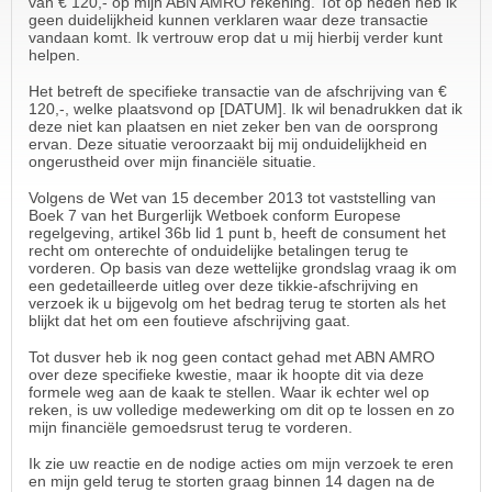
van € 120,- op mijn ABN AMRO rekening. Tot op heden heb ik
geen duidelijkheid kunnen verklaren waar deze transactie
vandaan komt. Ik vertrouw erop dat u mij hierbij verder kunt
helpen.
Het betreft de specifieke transactie van de afschrijving van €
120,-, welke plaatsvond op [DATUM]. Ik wil benadrukken dat ik
deze niet kan plaatsen en niet zeker ben van de oorsprong
ervan. Deze situatie veroorzaakt bij mij onduidelijkheid en
ongerustheid over mijn financiële situatie.
Volgens de Wet van 15 december 2013 tot vaststelling van
Boek 7 van het Burgerlijk Wetboek conform Europese
regelgeving, artikel 36b lid 1 punt b, heeft de consument het
recht om onterechte of onduidelijke betalingen terug te
vorderen. Op basis van deze wettelijke grondslag vraag ik om
een gedetailleerde uitleg over deze tikkie-afschrijving en
verzoek ik u bijgevolg om het bedrag terug te storten als het
blijkt dat het om een foutieve afschrijving gaat.
Tot dusver heb ik nog geen contact gehad met ABN AMRO
over deze specifieke kwestie, maar ik hoopte dit via deze
formele weg aan de kaak te stellen. Waar ik echter wel op
reken, is uw volledige medewerking om dit op te lossen en zo
mijn financiële gemoedsrust terug te vorderen.
Ik zie uw reactie en de nodige acties om mijn verzoek te eren
en mijn geld terug te storten graag binnen 14 dagen na de