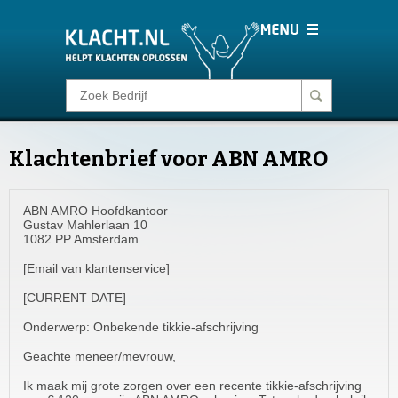
Klacht melden
Klachtenbrief voor ABN AMRO
Consumentenrecht
ABN AMRO Hoofdkantoor
Barometer
Gustav Mahlerlaan 10
1082 PP Amsterdam
Voor Bedrijven
[Email van klantenservice]
[CURRENT DATE]
Login
Onderwerp: Onbekende tikkie-afschrijving
Geachte meneer/mevrouw,
Ik maak mij grote zorgen over een recente tikkie-afschrijving