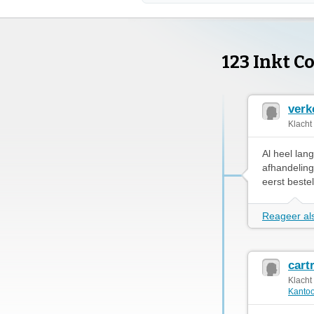
123 Inkt 
verk
Klacht
Al heel lan
afhandeling
eerst best
Reageer als
cart
Klacht
Kantoo