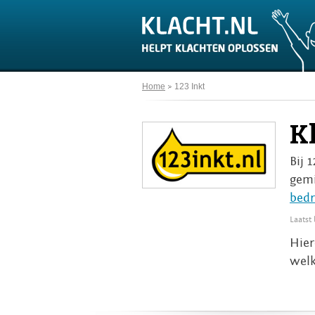
Home
123 Inkt
Kl
Bij 
gemi
bedr
Laatst
Hier
welk