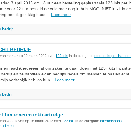
sdag 3 april 2013 om 18 uur een bestelling geplaatst via 123 inkt per i
me voor 22 uur besteld de volgende dag in huis MOOI NIET in zit in de
ing ben ik gelukkig haast...
Lees meer
 bedrijf
CHT BEDRIJF
 van markar op 19 maart 2013 over
123 Inkt
in de categorie
Internetshops - Kantoor
nen raad ik iedereen af om zaken te gaan doen met 123inkjt.nl want 
bedrijf en ze hantiren eigen bedrijfs regels om mensen te naaien echt
mijn verhaal;Ik heb via hun...
Lees meer
 bedrijf
ht funtioneren inktcartridge.
 van voorsteven op 18 maart 2013 over
123 Inkt
in de categorie
Internetshops -
rartikelen