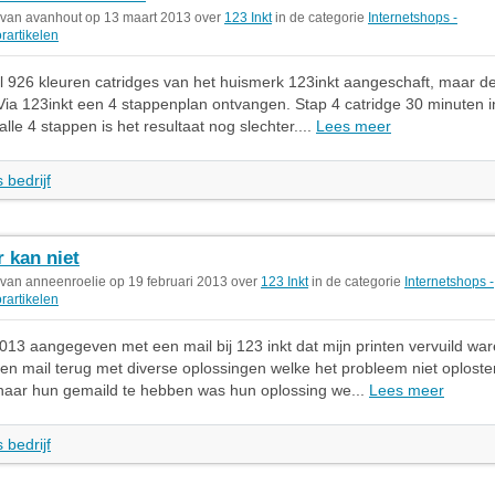
 van avanhout op 13 maart 2013 over
123 Inkt
in de categorie
Internetshops -
rartikelen
l 926 kleuren catridges van het huismerk 123inkt aangeschaft, maar d
. Via 123inkt een 4 stappenplan ontvangen. Stap 4 catridge 30 minuten 
lle 4 stappen is het resultaat nog slechter....
Lees meer
 bedrijf
r kan niet
 van anneenroelie op 19 februari 2013 over
123 Inkt
in de categorie
Internetshops -
rartikelen
13 aangegeven met een mail bij 123 inkt dat mijn printen vervuild war
een mail terug met diverse oplossingen welke het probleem niet oplost
 naar hun gemaild te hebben was hun oplossing we...
Lees meer
 bedrijf