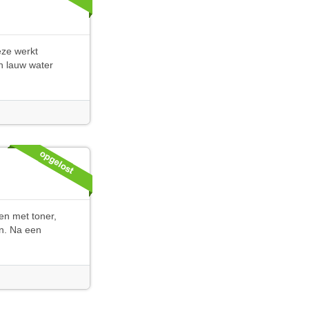
eze werkt
in lauw water
en met toner,
en. Na een