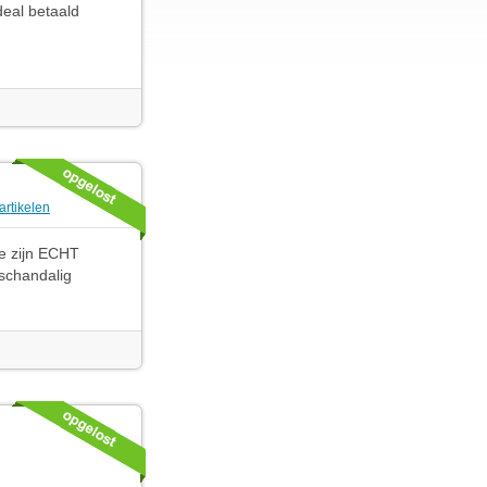
deal betaald
artikelen
ze zijn ECHT
 schandalig