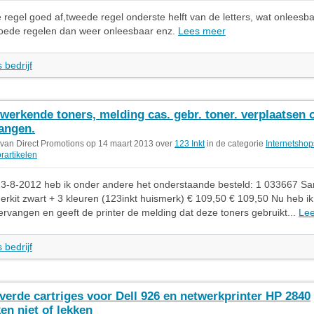
e regel goed af,tweede regel onderste helft van de letters, wat onleesba
oede regelen dan weer onleesbaar enz.
Lees meer
 bedrijf
 werkende toners, melding cas. gebr. toner. verplaatsen 
angen.
 van Direct Promotions op 14 maart 2013 over
123 Inkt
in de categorie
Internetshop
rartikelen
13-8-2012 heb ik onder andere het onderstaande besteld: 1 033667 S
rkit zwart + 3 kleuren (123inkt huismerk) € 109,50 € 109,50 Nu heb i
ervangen en geeft de printer de melding dat deze toners gebruikt...
Le
 bedrijf
verde cartriges voor Dell 926 en netwerkprinter HP 2840
en niet of lekken