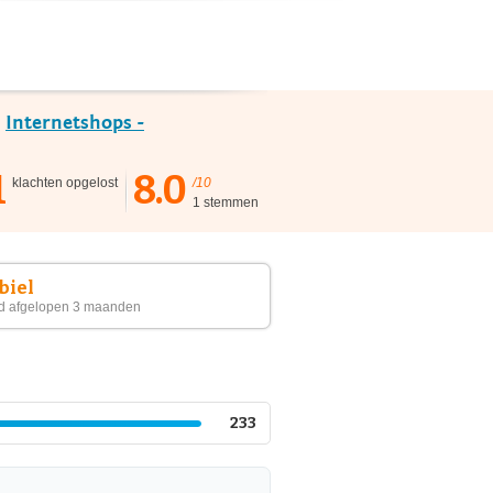
e
Internetshops -
1
8.0
klachten opgelost
/10
1 stemmen
biel
d afgelopen 3 maanden
233