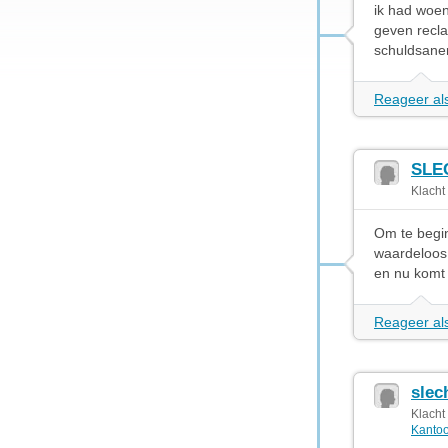
ik had woen
geven recla
schuldsaner
Reageer als
SLE
Klacht
Om te begin
waardeloos 
en nu komt 
Reageer als
slec
Klacht
Kantoo