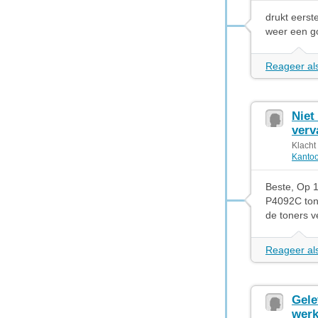
drukt eerst
weer een g
Reageer als
Niet
verv
Klacht
Kantoo
Beste, Op 
P4092C tone
de toners v
Reageer als
Gele
werk