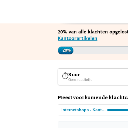
20% van alle klachten opgelos
Kantoorartikelen
20%
8 uur
⏱
Gem. reactietijd
Meest voorkomende klachtcat
Internetshops - Kantoorartikelen