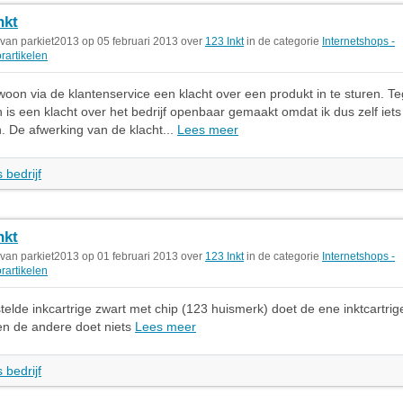
nkt
 van parkiet2013 op 05 februari 2013 over
123 Inkt
in de categorie
Internetshops -
rartikelen
woon via de klantenservice een klacht over een produkt in te sturen. T
n is een klacht over het bedrijf openbaar gemaakt omdat ik dus zelf iets
 De afwerking van de klacht...
Lees meer
 bedrijf
nkt
 van parkiet2013 op 01 februari 2013 over
123 Inkt
in de categorie
Internetshops -
rartikelen
stelde inkcartrige zwart met chip (123 huismerk) doet de ene inktcartrig
en de andere doet niets
Lees meer
 bedrijf