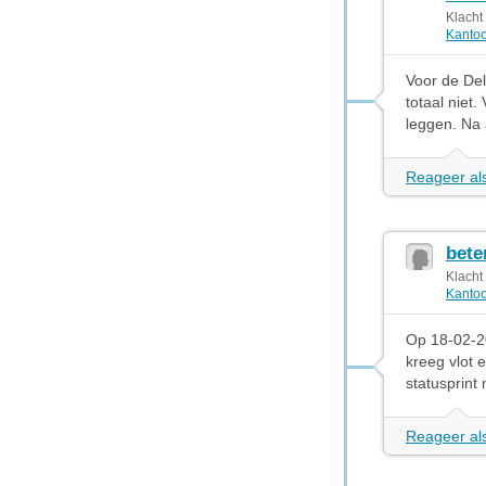
Klacht
Kantoo
Voor de Del
totaal niet
leggen. Na a
Reageer als
bete
Klacht
Kantoo
Op 18-02-20
kreeg vlot 
statusprint
Reageer als