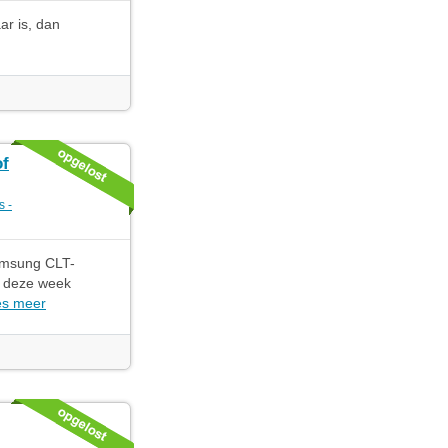
ar is, dan
of
s -
amsung CLT-
k deze week
es meer