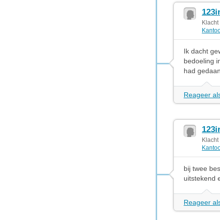
123i
Klacht
Kantoo
Ik dacht ge
bedoeling i
had gedaan.
Reageer als
123i
Klacht
Kantoo
bij twee be
uitstekend 
Reageer als