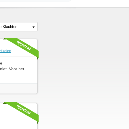
le Klachten
rtikelen
te
niet. Voor het