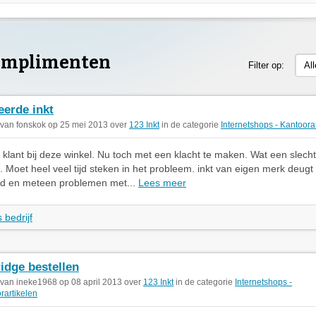
Complimenten
Filter op:
Al
eerde inkt
 van fonskok op 25 mei 2013 over
123 Inkt
in de categorie
Internetshops - Kantoora
g klant bij deze winkel. Nu toch met een klacht te maken. Wat een slech
. Moet heel veel tijd steken in het probleem. inkt van eigen merk deugt 
eld en meteen problemen met...
Lees meer
 bedrijf
ridge bestellen
 van ineke1968 op 08 april 2013 over
123 Inkt
in de categorie
Internetshops -
rartikelen