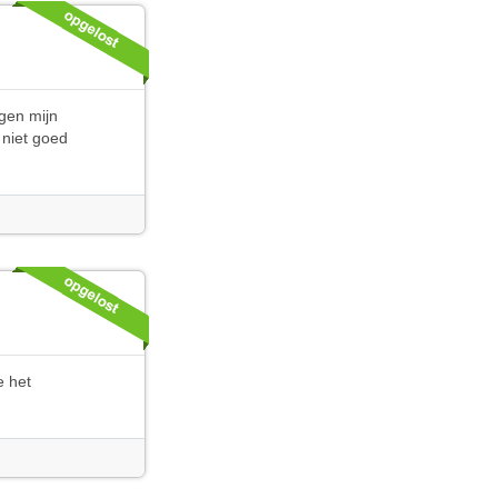
egen mijn
 niet goed
e het