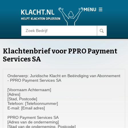
Klacht melden
Klachtenbrief voor PPRO Payment
Consumentenrecht
Services SA
Barometer
Onderwerp: Juridische Klacht en Beëindiging van Abonnement
- PPRO Payment Services SA
Voor Bedrijven
[Voornaam Achternaam]
[Adres]
[Stad, Postcode]
Telefoon: [Telefoonnummer]
Login
E-mail: [Email adres]
PPRO Payment Services SA
[Adres van de onderneming]
[Stad van de onderneming, Postcode]