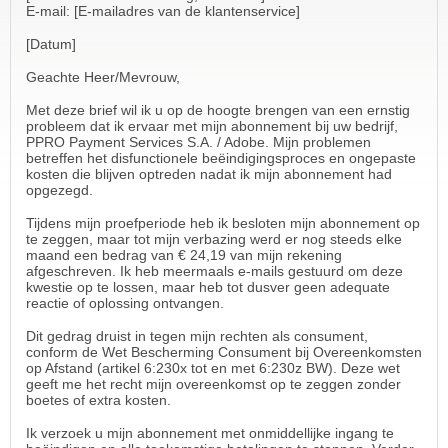
E-mail: [E-mailadres van de klantenservice]
[Datum]
Geachte Heer/Mevrouw,
Met deze brief wil ik u op de hoogte brengen van een ernstig
probleem dat ik ervaar met mijn abonnement bij uw bedrijf,
PPRO Payment Services S.A. / Adobe. Mijn problemen
betreffen het disfunctionele beëindigingsproces en ongepaste
kosten die blijven optreden nadat ik mijn abonnement had
opgezegd.
Tijdens mijn proefperiode heb ik besloten mijn abonnement op
te zeggen, maar tot mijn verbazing werd er nog steeds elke
maand een bedrag van € 24,19 van mijn rekening
afgeschreven. Ik heb meermaals e-mails gestuurd om deze
kwestie op te lossen, maar heb tot dusver geen adequate
reactie of oplossing ontvangen.
Dit gedrag druist in tegen mijn rechten als consument,
conform de Wet Bescherming Consument bij Overeenkomsten
op Afstand (artikel 6:230x tot en met 6:230z BW). Deze wet
geeft me het recht mijn overeenkomst op te zeggen zonder
boetes of extra kosten.
Ik verzoek u mijn abonnement met onmiddellijke ingang te