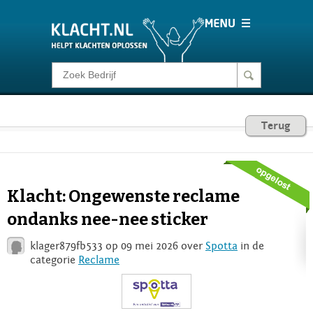
Klacht melden
Consumentenrecht
Terug
Barometer
Klacht: Ongewenste reclame
Voor Bedrijven
ondanks nee-nee sticker
klager879fb533 op 09 mei 2026 over
Spotta
in de
Login
categorie
Reclame