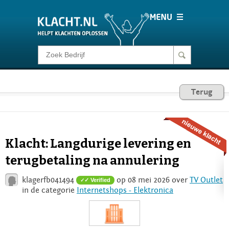
Klacht melden
Consumentenrecht
Terug
Barometer
Klacht: Langdurige levering en
Voor Bedrijven
terugbetaling na annulering
klagerfb041494
op 08 mei 2026 over
TV Outlet
✓ Verified
Login
in de categorie
Internetshops - Elektronica