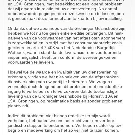
en 19A, Groningen, met betrekking tot een lopend probleem
dat wij ervaren in relatie tot uw dienstverlening. Na aantal
onbeantwoorde pogingen om deze kwestie op te lossen, ben
ik genoodzaakt deze formeel aan te kaarten bij uw instelling.
Ondanks dat we abonnees van de Groninger Gezinsbode zijn,
hebben we tot nu toe geen enkele editie ontvangen. Dit niet-
naleven van de voorwaarden van het afgesloten abonnement
is zorgwekkend en in strijd met het consumentenrecht zoals
geciteerd in artikel 7:408 van het Nederlandse Burgerlijk
Wetboek, waarin staat dat de leverancier een voortdurende
inspanningsplicht heeft om conform de overeengekomen
voorwaarden te leveren.
Hoewel we de waarde en kwaliteit van uw dienstverlening
erkennen, vinden we het niet-naleven van de afgesproken
dienstverlening van uw partij te betreuren. We vragen u
vriendelijk doch dringend om dit probleem met onmiddellijke
ingang te verhelpen en te verzekeren dat de toekomstige
levering van de Groninger Gezinsbode bij Florestr. 13A en
19A, Groningen, op regelmatige basis en zonder problemen
plaatsvindt.
Indien dit probleem niet binnen redelijke termijn wordt
verholpen, behouden we ons het recht voor om verdere
juridische stappen te ondernemen. We hopen echter op uw
begrip en medewerking om het zo ver niet te laten komen.