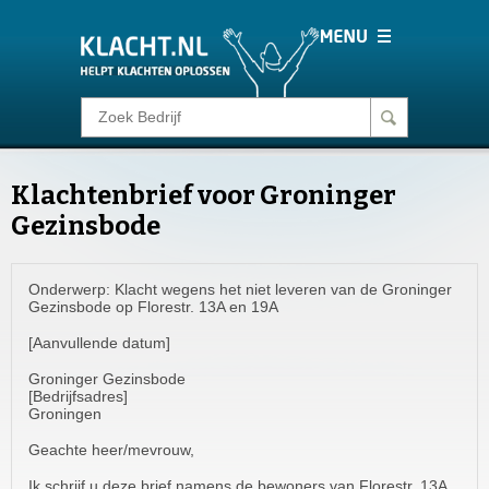
Klacht melden
Klachtenbrief voor Groninger
Consumentenrecht
Gezinsbode
Barometer
Onderwerp: Klacht wegens het niet leveren van de Groninger
Gezinsbode op Florestr. 13A en 19A
Voor Bedrijven
[Aanvullende datum]
Groninger Gezinsbode
Login
[Bedrijfsadres]
Groningen
Geachte heer/mevrouw,
Ik schrijf u deze brief namens de bewoners van Florestr. 13A