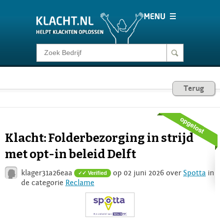
Klacht melden
Consumentenrecht
Terug
Barometer
Klacht: Folderbezorging in strijd
Voor Bedrijven
met opt-in beleid Delft
klager31a26eaa
op 02 juni 2026 over
Spotta
in
✓ Verified
Login
de categorie
Reclame