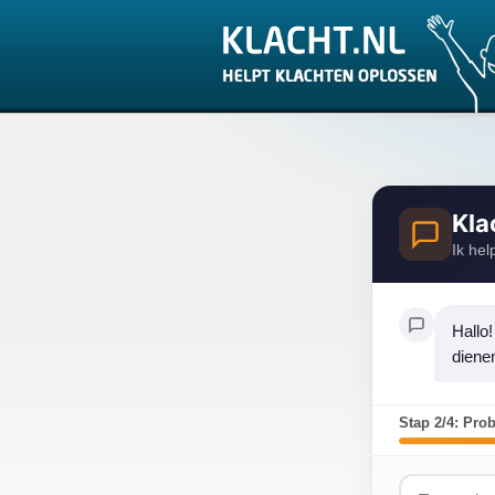
Kla
Ik hel
Hallo!
diene
Stap 2/4: Pro