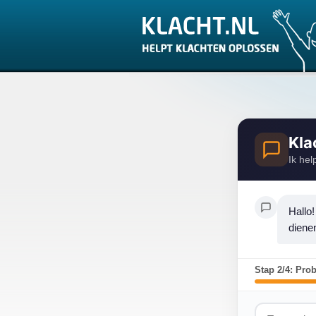
Kla
Ik hel
Hallo!
diene
Stap 2/4: Pro