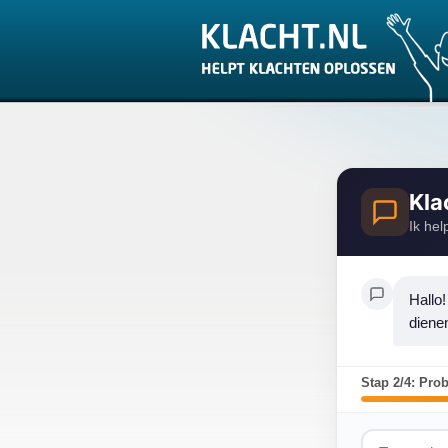
Kla
Ik hel
Hallo!
diene
Stap 2/4: Pro