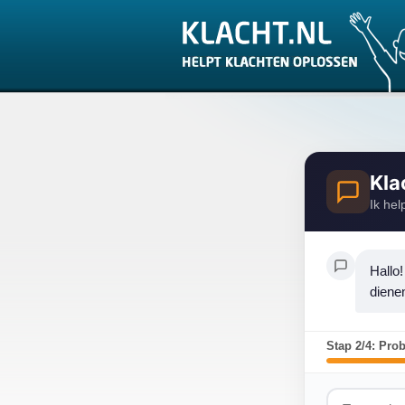
Kla
Ik hel
Hallo!
diene
Stap 2/4: Pro