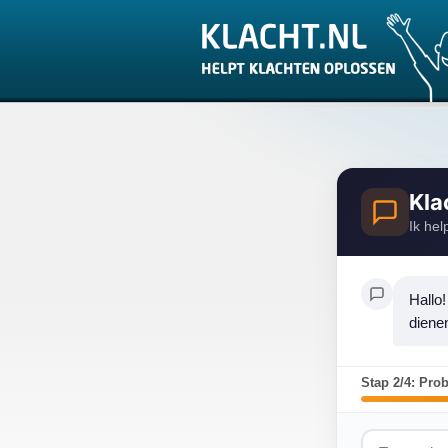
Kla
Ik hel
Hallo!
diene
Stap 2/4: Pro