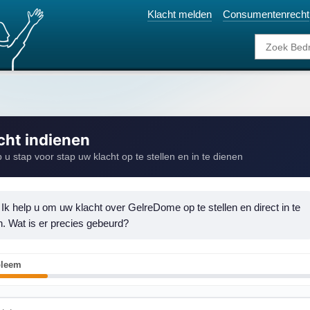
Klacht melden
Consumentenrecht
cht indienen
p u stap voor stap uw klacht op te stellen en in te dienen
 Ik help u om uw klacht over GelreDome op te stellen en direct in te 
n. Wat is er precies gebeurd?
bleem