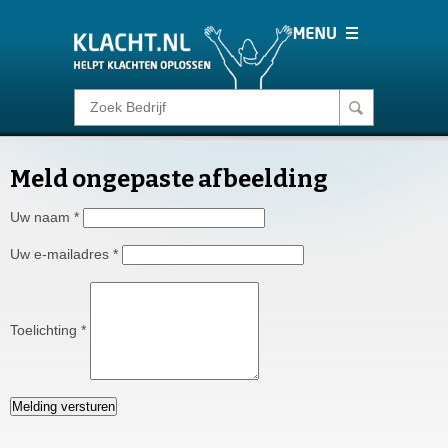
Klacht melden
Meld ongepaste afbeelding
Consumentenrecht
Uw naam
*
Barometer
Uw e-mailadres
*
Voor Bedrijven
Toelichting
*
Login
Melding versturen